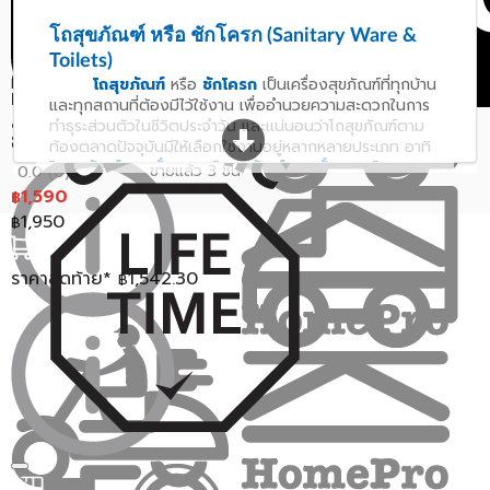
สุขภัณฑ์นั่งราบ NASCO NC-
6511-WA สีขาว
โถสุขภัณฑ์ หรือ ชักโครก (Sanitary Ware &
ขายแล้ว 5 ชิ้น
0.0 (0)
Toilets)
สินค้าหมด
1,250
฿
โถสุขภัณฑ์
หรือ
ชักโครก
เป็นเครื่องสุขภัณฑ์ที่ทุกบ้าน
NASCO
และทุกสถานที่ต้องมีไว้ใช้งาน เพื่ออำนวยความสะดวกในการ
สุขภัณฑ์นั่งราบ NASCO NC-
ทำธุระส่วนตัวในชีวิตประจำวัน และแน่นอนว่าโถสุขภัณฑ์ตาม
ราคาสุดท้าย*
1,212.50
฿
9501-SA สีฟ้า
ท้องตลาดปัจจุบันมีให้เลือกใช้งานอยู่หลากหลายประเภท อาทิ
โถสุขภัณฑ์แบบนั่งยอง
,
โถสุขภัณฑ์แบบนั่งราบ
,
โถ
ขายแล้ว 3 ชิ้น
0.0 (0)
สุขภัณฑ์แบบชิ้นเดียว
,
โถสุขภัณฑ์แบบสองชิ้น
หรือ
1,590
฿
สุขภัณฑ์อัตโนมัติ
เป็นต้น โดยโถสุขภัณฑ์แต่ละประเภทก็มี
1,950
฿
ข้อดีและประโยชน์ในการใช้งานที่แตกต่างกัน
ดังนั้นการเลือกซื้อโถสุขภัณฑ์จึงต้องคำนึงถึงปัจจัย
ราคาสุดท้าย*
1,542.30
฿
ด้านต่างๆหลายๆปัจจัย เช่น ราคาและยี่ห้อโถสุขภัณฑ์ จะต้อง
เลือกโถสุขภัณฑ์ที่มีราคาเหมาะสม ไม่แพงและไม่ถูกจนเกินไป
และพิจารณาจากยี่ห้อโถสุขภัณฑ์จะต้องเลือกจากแบรนด์ที่มีชื่อ
เสียง อาทิ โถสุขภัณฑ์ American Standard, COTTO,
Karat, Kohler, Moya เป็นต้น หรือเลือกซื้อจากตัวแทน
จำหน่ายที่มีความน่าเชื่อถืออย่าง โฮมโปร ที่เป็นศูนย์รวม
สุขภัณฑ์ห้องน้ำแบบครบวงจร มาให้คุณได้เลือกช้อปปิ้ง
ออนไลน์ที่
www.homepro.co.th
ประเภทโถสุขภัณฑ์
การเลือกโถสุขภัณฑ์สำหรับใช้งานภายในบ้านหรือตาม