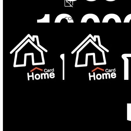
17713X-S-WK สีขาว
2,890
฿
ขายแล้ว 206 ชิ้น
5 (20)
สินค้าหมด
1,350
฿
ราคาสุดท้าย*
1,639.30
CORAL
฿
1,895
฿
สุขภัณฑ์นั่งราบ CORAL
CR7340 สีขาว
ราคาสุดท้าย*
1,309.50
฿
ขายแล้ว 39 ชิ้น
5 (1)
825
฿
1,200
฿
ราคาสุดท้าย*
800.25
฿
สินค้าหมด
MOYA
สุขภัณฑ์นั่งราบ MOYA HP-
031 สีขาว
ขายแล้ว 221 ชิ้น
4.94 (31)
1,150
฿
1,890
฿