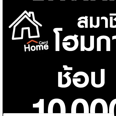
สุขภัณฑ์นั่งราบ CORAL
CR7280 สีขาว
ขายแล้ว 4 ชิ้น
0.0 (0)
1,200
฿
1,900
฿
สินค้าหมด
NASCO
สุขภัณฑ์นั่งราบ NASCO NC-
ราคาสุดท้าย*
1,164
฿
9501-WA-2 สีขาว
ขายแล้ว 50 ชิ้น
5 (4)
1,290
฿
1,950
฿
ราคาสุดท้าย*
1,251.30
฿
สินค้าหมด
NASCO