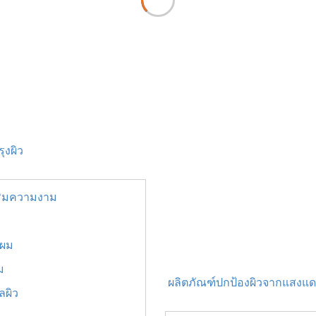
ุงผิว
ริมความงาม
บผม
ม
ผลิตภัณฑ์ปกป้องผิวจากแสงแ
ลผิว