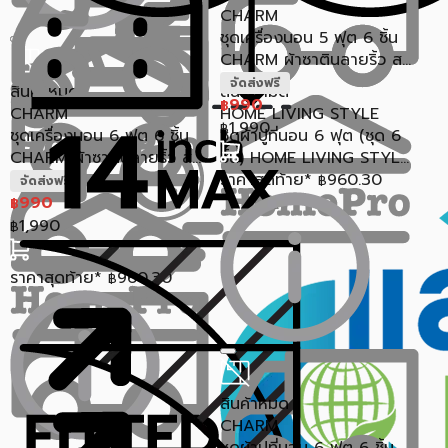
CHARM
ชุดเครื่องนอน 5 ฟุต 6 ชิ้น
CHARM ผ้าซาตินลายริ้ว ส...
จัดส่งฟรี
สินค้าหมด
สินค้าหมด
990
฿
CHARM
HOME LIVING STYLE
1,990
฿
ชุดเครื่องนอน 6 ฟุต 6 ชิ้น
ชุดผ้าปูที่นอน 6 ฟุต (ชุด 6
CHARM ผ้าซาตินลายริ้ว ส...
ชิ้น) HOME LIVING STYL...
ราคาสุดท้าย*
960.30
฿
จัดส่งฟรี
990
฿
1,990
฿
ราคาสุดท้าย*
960.30
฿
สินค้าหมด
CHARM