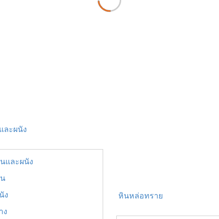
นและผนัง
ื้นและผนัง
้น
นัง
หินหล่อทราย
ยาง