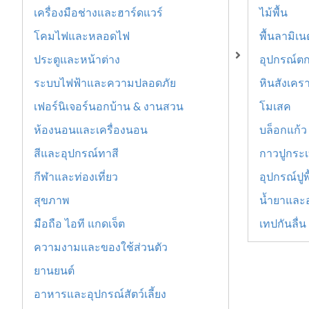
เครื่องมือช่างและฮาร์ดแวร์
ไม้พื้น
โคมไฟและหลอดไฟ
พื้นลามิเ
ประตูและหน้าต่าง
อุปกรณ์ตก
ระบบไฟฟ้าและความปลอดภัย
หินสังเคร
เฟอร์นิเจอร์นอกบ้าน & งานสวน
โมเสค
ห้องนอนและเครื่องนอน
บล็อกแก้ว
สีและอุปกรณ์ทาสี
กาวปูกระเบ
กีฬาและท่องเที่ยว
อุปกรณ์ปูพ
สุขภาพ
น้ำยาและ
มือถือ ไอที แกดเจ็ต
เทปกันลื่น
ความงามและของใช้ส่วนตัว
ยานยนต์
อาหารและอุปกรณ์สัตว์เลี้ยง