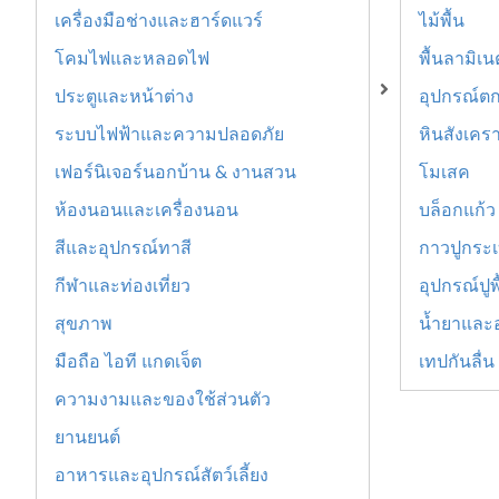
เครื่องมือช่างและฮาร์ดแวร์
ไม้พื้น
โคมไฟและหลอดไฟ
พื้นลามิเ
ประตูและหน้าต่าง
อุปกรณ์ตก
ระบบไฟฟ้าและความปลอดภัย
หินสังเคร
เฟอร์นิเจอร์นอกบ้าน & งานสวน
โมเสค
ห้องนอนและเครื่องนอน
บล็อกแก้ว
สีและอุปกรณ์ทาสี
กาวปูกระเบ
กีฬาและท่องเที่ยว
อุปกรณ์ปูพ
สุขภาพ
น้ำยาและ
มือถือ ไอที แกดเจ็ต
เทปกันลื่น
ความงามและของใช้ส่วนตัว
ยานยนต์
อาหารและอุปกรณ์สัตว์เลี้ยง