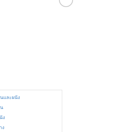
ื้นและผนัง
้น
นัง
ยาง