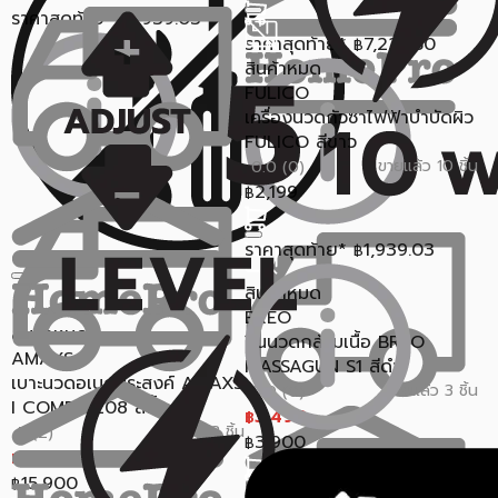
ราคาสุดท้าย*
1,939.03
฿
ราคาสุดท้าย*
7,226.50
฿
สินค้าหมด
FULICO
เครื่องนวดกัวซาไฟฟ้าบำบัดผิว
FULICO สีขาว
ขายแล้ว 10 ชิ้น
0.0 (0)
2,199
฿
ราคาสุดท้าย*
1,939.03
฿
สินค้าหมด
BREO
สินค้าหมด
ปืนนวดกล้ามเนื้อ BREO
AMAXS
MASSAGUN S1 สีดำ
เบาะนวดอเนกประสงค์ AMAXS
ขายแล้ว 3 ชิ้น
0.0 (0)
I COMFY 208 สีน้ำเงิน
3,490
฿
ขายแล้ว 3 ชิ้น
5 (2)
3,900
฿
7,900
฿
15,900
฿