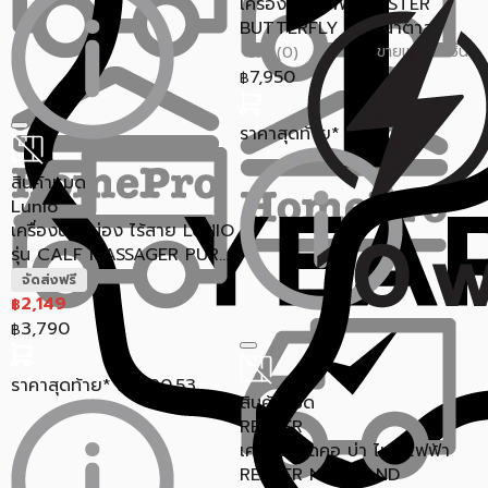
เครื่องนวดไฟฟ้า RESTER
BUTTERFLY S2 สีน้ำตาล
ขายแล้ว 2 ชิ้น
0.0 (0)
7,950
฿
ราคาสุดท้าย*
7,226.50
฿
สินค้าหมด
Lunio
เครื่องนวดน่อง ไร้สาย LUNIO
รุ่น CALF MASSAGER PUR...
จัดส่งฟรี
2,149
฿
3,790
฿
ราคาสุดท้าย*
1,890.53
฿
สินค้าหมด
RESTER
เครื่องนวดคอ บ่า ไหล่ ไฟฟ้า
RESTER NECK AND