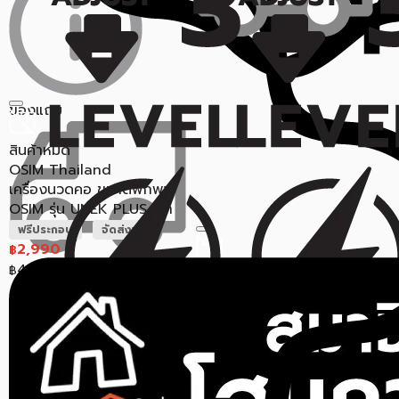
ของแถม
สินค้าหมด
OSIM Thailand
เครื่องนวดคอ ขนาดพกพา
OSIM รุ่น UNEK PLUS เทา
ฟรีประกอบ
จัดส่งฟรี
2,990
฿
4,490
฿
สินค้าหมด
OYEET
เครื่องนวด OYEET NEX PRO
ราคาสุดท้าย*
2,706.30
฿
II MG-T1 สีเทา
ขายแล้ว 0 ชิ้น
0.0 (0)
9,690
฿