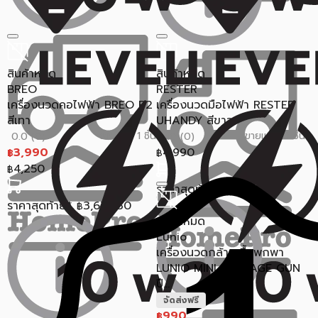
สินค้าหมด
สินค้าหมด
BREO
RESTER
เครื่องนวดคอไฟฟ้า BREO P2
เครื่องนวดมือไฟฟ้า RESTER
สีเทา
UHANDY สีขาว
ขายแล้ว 1 ชิ้น
ขายแล้ว 0 ชิ้น
0.0 (0)
0.0 (0)
3,990
4,990
฿
฿
4,250
฿
ราคาสุดท้าย*
4,646.30
฿
ราคาสุดท้าย*
3,676.30
฿
สินค้าหมด
Lunio
เครื่องนวดกล้ามเนื้อพกพา
LUNIO MINI MASSAGE GUN
ปื...
จัดส่งฟรี
990
฿