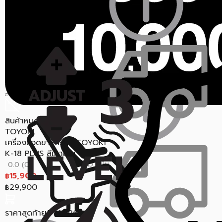
MASSAGE GUN9 สีดำ
ขายแล้ว 1 ชิ้น
0.0 (0)
7,100
฿
7,500
฿
ราคาสุดท้าย*
6,402
฿
สินค้าหมด
TOYOKI
เครื่องนวดขาและเท้า TOYOKI
K-18 PLUS สีเทาเข้ม
ขายแล้ว 1 ชิ้น
0.0 (0)
15,900
฿
29,900
฿
ราคาสุดท้าย*
13,968
฿