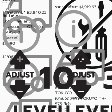
ราคาสุดท้าย*
1,919.63
฿
ราคาสุดท้าย*
3,840.23
฿
สินค้าหมด
OSIM Thailand
เครื่องนวดตา OSIM รุ่น
UMASK เทา
จัดส่งฟรี
1,990
฿
ราคาสุดท้าย*
1,930.30
฿
สินค้าหมด
TOKUYO
เบาะนวดไฟฟ้า TOKUYO TH-
575 สีดำ
ขายแล้ว 2 ชิ้น
0.0 (0)