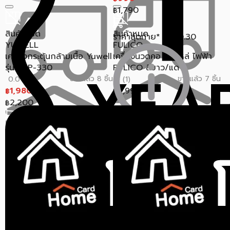
1,790
฿
สินค้าหมด
สินค้าหมด
ราคาสุดท้าย*
960.30
฿
YUWELL
FULICO
เครื่องกระตุ้นกล้ามเนื้อ Yuwell
เครื่องนวดคอ บ่า ไหล่ ไฟฟ้า
รุ่น SDP-330
FULICO สีขาว/แดง
ขายแล้ว 8 ชิ้น
ขายแล้ว 7 ชิ้น
0.0 (0)
5 (1)
1,980
2,999
฿
฿
2,200
฿
ราคาสุดท้าย*
2,715.03
฿
ราคาสุดท้าย*
1,920.60
฿