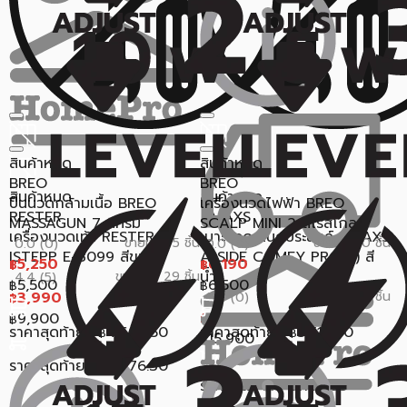
สินค้าหมด
สินค้าหมด
BREO
BREO
สินค้าหมด
สินค้าหมด
ปืนนวดกล้ามเนื้อ BREO
เครื่องนวดไฟฟ้า BREO
RESTER
AMAXS
MASSAGUN 7 สีครีม
SCALP MINI 2 สีโรสโกลด์
เครื่องนวดเท้า RESTER
เบาะนวดอเนกประสงค์ AMAXS
ขายแล้ว 5 ชิ้น
ขายแล้ว 0 ชิ้น
0.0 (0)
0.0 (0)
ISTEPP E-8099 สีขาว
A-SIDE COMFY PRO(P) สี
5,250
6,190
฿
฿
น้ำ...
ขายแล้ว 29 ชิ้น
4.4 (5)
5,500
6,500
฿
฿
3,990
ขายแล้ว 0 ชิ้น
0.0 (0)
฿
12,900
9,900
฿
฿
ราคาสุดท้าย*
4,607.50
ราคาสุดท้าย*
5,519.30
฿
฿
15,900
฿
ราคาสุดท้าย*
3,676.30
฿
ราคาสุดท้าย*
11,111.35
฿