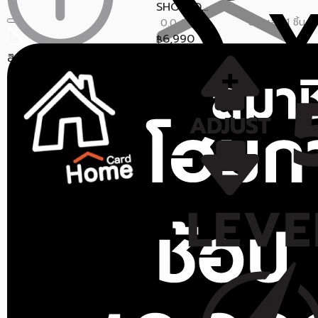
SHOULD...
ขายแล้ว 1 ชิ้น
0.0 (0)
6,990
฿
สินค้าหมด
OYEET
ราคาสุดท้าย*
6,295.30
฿
เครื่องนวด OYEET NEX PRO
II MG-T1 สีขาว
ขายแล้ว 0 ชิ้น
0.0 (0)
9,690
฿
ราคาสุดท้าย*
8,623.30
฿
สินค้าหมด
OSIM Thailand
VIBRATION EXERCISE
BOARD OSIM รุ่น UZAP
BODY ม่วง