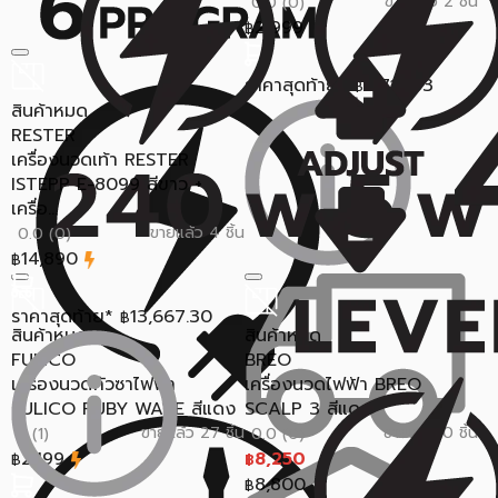
ขายแล้ว 2 ชิ้น
0.0 (0)
2,999
฿
ราคาสุดท้าย*
2,715.03
฿
สินค้าหมด
RESTER
เครื่องนวดเท้า RESTER
ISTEPP E-8099 สีขาว +
เครื่อ...
ขายแล้ว 4 ชิ้น
0.0 (0)
14,890
฿
ราคาสุดท้าย*
13,667.30
฿
สินค้าหมด
สินค้าหมด
FULICO
BREO
เครื่องนวดกัวซาไฟฟ้า
เครื่องนวดไฟฟ้า BREO
FULICO RUBY WAVE สีแดง
SCALP 3 สีแดง
ขายแล้ว 27 ชิ้น
ขายแล้ว 0 ชิ้น
5 (1)
0.0 (0)
2,199
8,250
฿
฿
8,800
฿