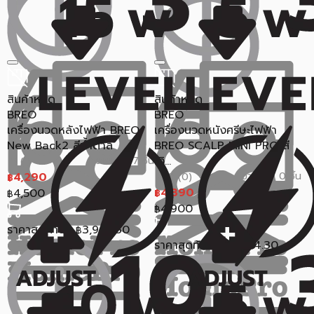
สินค้าหมด
สินค้าหมด
BREO
BREO
เครื่องนวดหลังไฟฟ้า BREO
เครื่องนวดหนังศรีษะไฟฟ้า
New Back2 สีน้ำตาล
BREO SCALP MINI PRO สี
เงิ...
ขายแล้ว 7 ชิ้น
5 (1)
4,290
ขายแล้ว 0 ชิ้น
0.0 (0)
฿
4,390
4,500
฿
฿
4,900
฿
ราคาสุดท้าย*
3,967.30
฿
ราคาสุดท้าย*
4,064.30
฿