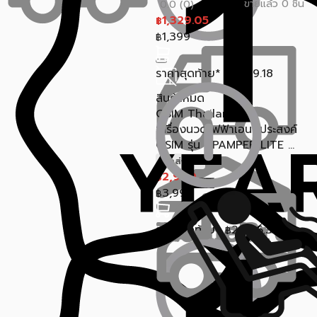
ขายแล้ว 0 ชิ้น
0.0 (0)
1,329.05
฿
1,399
฿
ราคาสุดท้าย*
1,289.18
฿
สินค้าหมด
OSIM Thailand
เครื่องนวดไฟฟ้าเอนกประสงค์
OSIM รุ่น UPAMPER LITE ...
จัดส่งฟรี
2,990
฿
3,990
฿
ราคาสุดท้าย*
2,706.30
฿