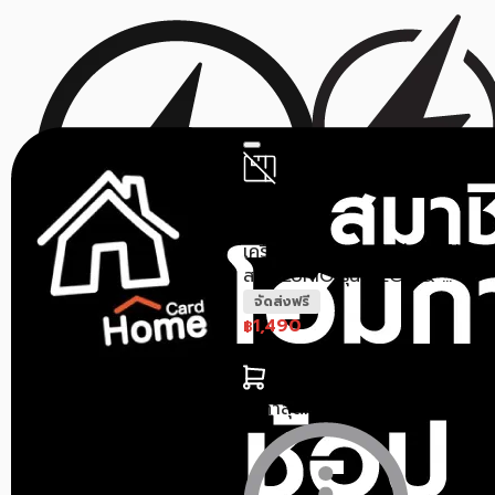
สินค้าหมด
Lunio
เครื่องนวดคอ บ่า ไหล่ แบบไร้
สาย LUNIO รุ่น NECK & ...
จัดส่งฟรี
1,490
฿
2,890
฿
ราคาสุดท้าย*
1,445.30
฿
สินค้าหมด
BREO
เครื่องนวดไฟฟ้า BREO