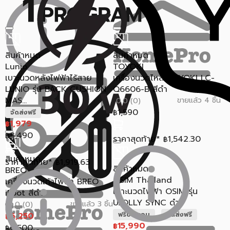
สินค้าหมด
สินค้าหมด
Lunio
TOYOKI
เบาะนวดหลังไฟฟ้าไร้สาย
เครื่องนวดไหล่ TOYOKI LC-
LUNIO รุ่น BACK CUSHION
Q6606-B สีดำ
MAS...
ขายแล้ว 4 ชิ้น
0.0 (0)
1,590
จัดส่งฟรี
฿
1,979
฿
3,490
฿
ราคาสุดท้าย*
1,542.30
฿
สินค้าหมด
ราคาสุดท้าย*
1,919.63
฿
สินค้าหมด
BREO
OSIM Thailand
เครื่องนวดเท้าไฟฟ้า BREO
เบาะนวดไฟฟ้า OSIM รุ่น
iFoot สีดำ
UJOLLY SYNC ดำ
ขายแล้ว 3 ชิ้น
0.0 (0)
6,250
ฟรีประกอบ
จัดส่งฟรี
฿
15,990
฿
6,500
฿