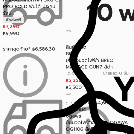
เครื่องนวดคอไฟฟ้า SKG G7
PRO FOLD พับได้ ประคบ
ร้อน...
จัดส่งฟรี
7,290
฿
9,990
฿
สินค้าหมด
ราคาสุดท้าย*
6,586.30
฿
BREO
เครื่องนวดไฟฟ้า BREO
MASSAGE GUN7 สีดำ
ขายแล้ว 0 ชิ้น
0.0 (0)
5,250
฿
5,500
฿
ราคาสุดท้าย*
4,607.50
฿
สินค้าหมด
ogawa
ปืนนวดไฟฟ้าอัจฉริยะ OGAWA
OG1106 สีครีม