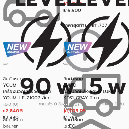
12,900
฿
19,900
฿
ราคาสุดท้าย*
11,737
฿
สินค้าหมด
สินค้าหมด
YOUMI
LUMO
เครื่องนวดเท้านวดกดจุด
เบาะนวดหลังพกพา LUMO
YOUMI LF-ZJ007 สีเทา
KDS1-GRAY สีเทา
ขายแล้ว 0 ชิ้น
ขายแล้ว 0 ชิ้น
0.0 (0)
0.0 (0)
2,840.5
1,709.05
฿
฿
2,990
1,799
฿
฿
สินค้าหมด
สินค้าหมด
beurer
BREO