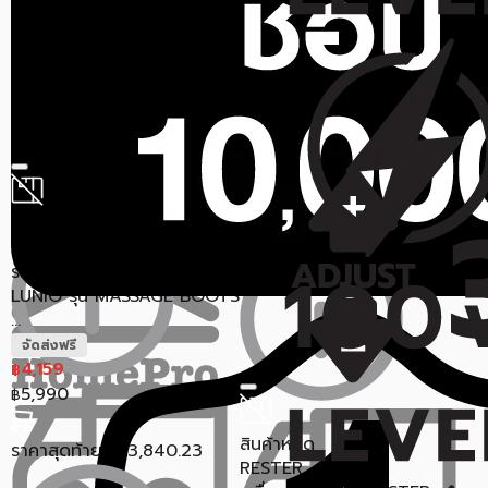
BREO
BREO
เครื่องนวดคอไฟฟ้า BREO
เครื่องนวดหนังศรีษะและตา
NECK D5 สีเทา
ไฟฟ้า BREO iDream 5S สี
ขาว
ขายแล้ว 2 ชิ้น
0.0 (0)
11,900
ขายแล้ว 2 ชิ้น
0.0 (0)
฿
14,200
12,500
฿
฿
14,900
฿
ราคาสุดท้าย*
10,767
฿
สินค้าหมด
ราคาสุดท้าย*
12,998
฿
Lunio
รองเท้านวดไฟฟ้าแบบไร้สาย
LUNIO รุ่น MASSAGE BOOTS
...
จัดส่งฟรี
4,159
฿
5,990
฿
สินค้าหมด
ราคาสุดท้าย*
3,840.23
฿
RESTER