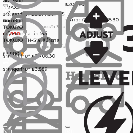
สินค้าหมด
20,990
฿
AMAXS
เครื่องนวดแบบพกพา AMAXS
ราคาสุดท้าย*
5,577.50
฿
ราคาสุดท้าย*
14,055.30
CS-327 สีเทา
฿
สินค้าหมด
TOKUYO
ขายแล้ว 3 ชิ้น
0.0 (0)
เครื่องนวดคอ บ่า ไหล่
2,990
฿
TOKUYO TH-519 สีน้ำตาล
3,990
฿
ขายแล้ว 6 ชิ้น
5 (1)
3,900
฿
ราคาสุดท้าย*
2,706.30
฿
ราคาสุดท้าย*
3,589
฿