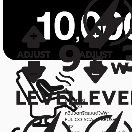
สินค้าหมด
FULICO
หวีนวดทรีตเมนต์ไฟฟ้า
FULICO SCALP BRUSH สี
ขาว