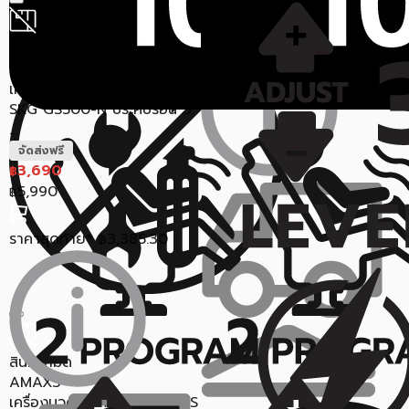
ราคาสุดท้าย*
34,823
฿
สินค้าหมด
SKG
เครื่องนวดคอไฟฟ้าอัจฉริยะ
SKG GS500-N ประคบร้อน 3
...
จัดส่งฟรี
3,690
฿
5,990
฿
ราคาสุดท้าย*
3,385.30
฿
สินค้าหมด
AMAXS
เครื่องนวดแบบพกพา AMAXS