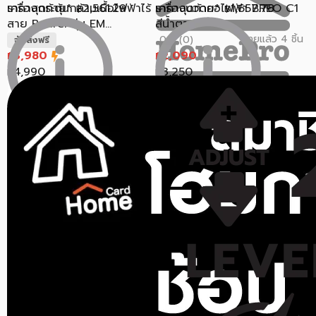
เครื่องกระตุ้นกล้ามเนื้อไฟฟ้าไร้
ราคาสุดท้าย*
2,561.29
เครื่องนวดคอไฟฟ้า BREO C1
ราคาสุดท้าย*
1,657.78
฿
฿
สาย Beurer รุ่น EM...
สีน้ำตาล
ขายแล้ว 4 ชิ้น
0.0 (0)
จัดส่งฟรี
3,980
2,090
฿
฿
4,990
3,250
฿
฿
ราคาสุดท้าย*
3,666.60
ราคาสุดท้าย*
1,833.30
฿
฿