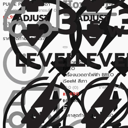
PULSE PRO(G50) สีดำ
ขายแล้ว 0 ชิ้น
0.0 (0)
8,900
฿
13,900
฿
ราคาสุดท้าย*
7,857
฿
สินค้าหมด
BREO
เครื่องนวดตาไฟฟ้า BREO
iSeeM สีเทา
ขายแล้ว 6 ชิ้น
0.0 (0)
5,690
฿
6,700
฿
ราคาสุดท้าย*
5,034.30
฿