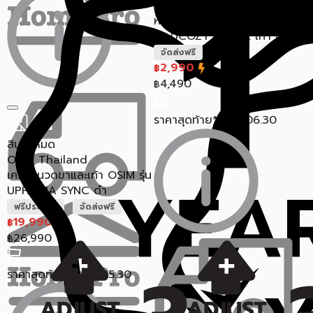
OSIM Thailand
หมอนนวดอเนกประสงค์ OSIM
รุ่น UCOZY DELITE เทา (สิน...
จัดส่งฟรี
2,990
฿
4,490
฿
ราคาสุดท้าย*
2,706.30
฿
สินค้าหมด
OSIM Thailand
เครื่องนวดขาและเท้า OSIM รุ่น
UPHORIA SYNC ดำ
ฟรีประกอบ
จัดส่งฟรี
19,990
฿
26,990
฿
ราคาสุดท้าย*
17,935.30
฿