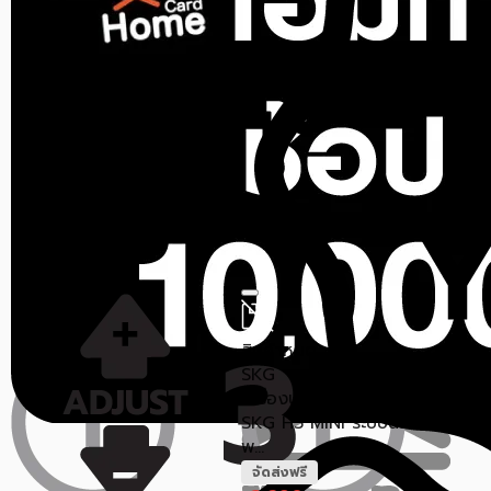
ราคาสุดท้าย*
8,623.30
฿
สินค้าหมด
สินค้าหมด
BREO
BREO
เครื่องนวดคอไฟฟ้า BREO
เครื่องนวดคอ บ่า หลัง ไฟฟ้า
INECK3 PRO สีเทา
BREO N6 MINI สีครีม
ขายแล้ว 2 ชิ้น
ขายแล้ว 0 ชิ้น
0.0 (0)
0.0 (0)
5,690
6,550
฿
฿
8,800
6,900
฿
฿
ราคาสุดท้าย*
5,034.30
ราคาสุดท้าย*
5,868.50
฿
฿
สินค้าหมด
SKG
เครื่องนวดคอและไหล่ไร้สาย
SKG H5 MINI ระบบนวด 6D
พ...
จัดส่งฟรี