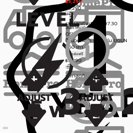
3,290
฿
5,290
฿
ราคาสุดท้าย*
2,997.30
฿
สินค้าหมด
OSIM Thailand
ปืนนวดไฟฟ้า OSIM รุ่น UGUN
360 เทา
จัดส่งฟรี
3,290
฿
ราคาสุดท้าย*
2,997.30
฿