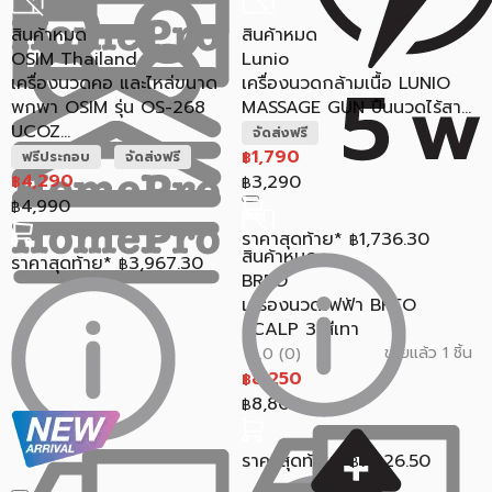
สินค้าหมด
สินค้าหมด
OSIM Thailand
Lunio
เครื่องนวดคอ และไหล่ขนาด
เครื่องนวดกล้ามเนื้อ LUNIO
พกพา OSIM รุ่น OS-268
MASSAGE GUN ปืนนวดไร้สา...
UCOZ...
จัดส่งฟรี
1,790
฿
ฟรีประกอบ
จัดส่งฟรี
4,290
3,290
฿
฿
4,990
฿
ราคาสุดท้าย*
1,736.30
฿
สินค้าหมด
ราคาสุดท้าย*
3,967.30
฿
BREO
เครื่องนวดไฟฟ้า BREO
SCALP 3 สีเทา
ขายแล้ว 1 ชิ้น
0.0 (0)
8,250
฿
8,800
฿
ราคาสุดท้าย*
7,226.50
฿