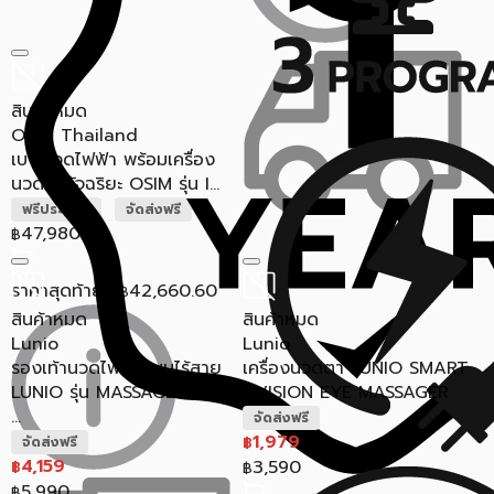
สินค้าหมด
OSIM Thailand
เบาะนวดไฟฟ้า พร้อมเครื่อง
นวดขาอัจฉริยะ OSIM รุ่น I...
ฟรีประกอบ
จัดส่งฟรี
47,980
฿
ราคาสุดท้าย*
42,660.60
฿
สินค้าหมด
สินค้าหมด
Lunio
Lunio
รองเท้านวดไฟฟ้าแบบไร้สาย
เครื่องนวดตา LUNIO SMART
LUNIO รุ่น MASSAGE BOOTS
I-VISION EYE MASSAGER
...
จัดส่งฟรี
1,979
฿
จัดส่งฟรี
4,159
3,590
฿
฿
5,990
฿