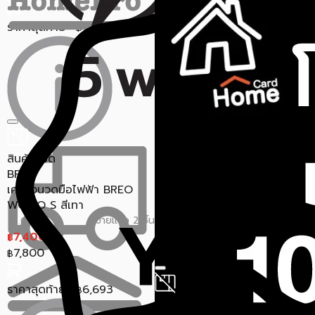
ราคาสุดท้าย*
3,191.30
฿
ราคาสุดท้าย*
7,178
฿
สินค้าหมด
BREO
เครื่องนวดมือไฟฟ้า BREO
WOWO S สีเทา
ขายแล้ว 2 ชิ้น
0.0 (0)
7,400
฿
7,800
฿
ราคาสุดท้าย*
6,693
฿
สินค้าหมด