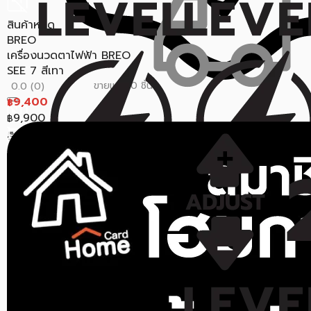
สินค้าหมด
BREO
เครื่องนวดตาไฟฟ้า BREO
SEE 7 สีเทา
ขายแล้ว 0 ชิ้น
0.0 (0)
9,400
฿
9,900
฿
สินค้าหมด
OYEET
ราคาสุดท้าย*
8,342
฿
เครื่องนวด OYEET NEX PRO
II MG-T1 สีแดง
ขายแล้ว 0 ชิ้น
0.0 (0)
9,690
฿
ราคาสุดท้าย*
8,623.30
฿
สินค้าหมด
สินค้าหมด