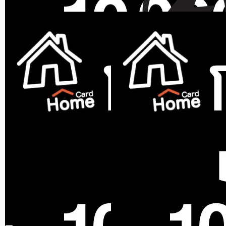
ฟรีประกอบ
จัดส่งฟรี
32,990
฿
ราคาสุดท้าย*
29,575.30
฿
สินค้าหมด
RESTER
เครื่องออกกำลังกายไฟฟ้า
RESTER IROCKY RST-603
สีแด...
ขายแล้ว 0 ชิ้น
0.0 (0)
39,900
฿