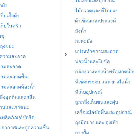
ไม้ม็อบและอุปกรณ์
กผ้า
ไม้กวาดและที่โกยผง
ก็บเสื้อผ้า
ผ้าเช็ดอเนกประสงค์
เก็บในครัว
ถังน้ำ
ู่
กะละมัง
ถุงขยะ
แปรงทำความสะอาด
ำความสะอาด
ฟองน้ำและใยขัด
วามสะอาด
กล่องวางฟองน้ำพร้อมกดน้ำ
ามสะอาดพื้น
ที่เช็ดกระจก และ ยางไล่น้ำ
ามสะอาดห้องน้ำ
ที่เก็บอุปกรณ์
สิ่งอุดตันและกลิ่น
ลูกกลิ้งเก็บขนและฝุ่น
งจานและภาชนะ
เครื่องมือขัดพื้นและอุปกรณ์
ผลิตภัณฑ์ซักรีด
ถุงมือยาง และ ถุงเท้า
บอากาศและดูดความชื้น
ยางปั๊ม