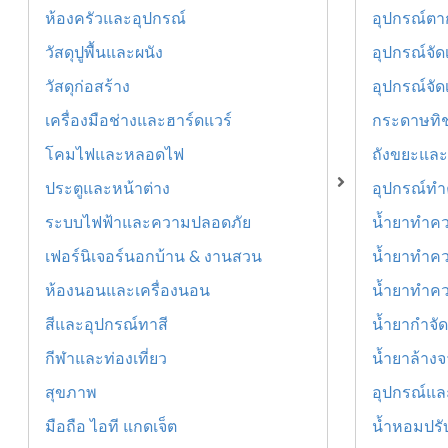
ห้องครัวและอุปกรณ์
อุปกรณ์ตา
วัสดุปูพื้นและผนัง
อุปกรณ์จัดเ
วัสดุก่อสร้าง
อุปกรณ์จัด
เครื่องมือช่างและฮาร์ดแวร์
กระดาษทิชช
โคมไฟและหลอดไฟ
ถังขยะและ
ประตูและหน้าต่าง
อุปกรณ์ท
ระบบไฟฟ้าและความปลอดภัย
น้ำยาทำค
เฟอร์นิเจอร์นอกบ้าน & งานสวน
น้ำยาทำคว
ห้องนอนและเครื่องนอน
น้ำยาทำคว
สีและอุปกรณ์ทาสี
น้ำยากำจัด
กีฬาและท่องเที่ยว
น้ำยาล้า
สุขภาพ
อุปกรณ์และ
มือถือ ไอที แกดเจ็ต
น้ำหอมปรั