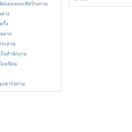
จัดแมลงและสัตว์รบกวน
ินทาง
กิ้ง
พ์ฉลาก
ยกระดาษ
เก็บสำนักงาน
ื่องเขียน
ื่องชาร์จถ่าน