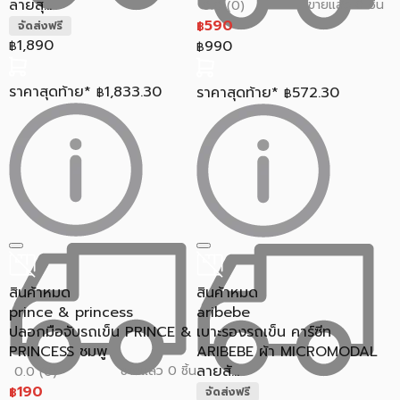
ลายสุ...
ขายแล้ว 0 ชิ้น
0.0 (0)
590
จัดส่งฟรี
฿
1,890
990
฿
฿
ราคาสุดท้าย*
1,833.30
ราคาสุดท้าย*
572.30
฿
฿
สินค้าหมด
สินค้าหมด
prince & princess
aribebe
ปลอกมือจับรถเข็น PRINCE &
เบาะรองรถเข็น คาร์ซีท
PRINCESS ชมพู
ARIBEBE ผ้า MICROMODAL
ลายสั...
ขายแล้ว 0 ชิ้น
0.0 (0)
190
฿
จัดส่งฟรี