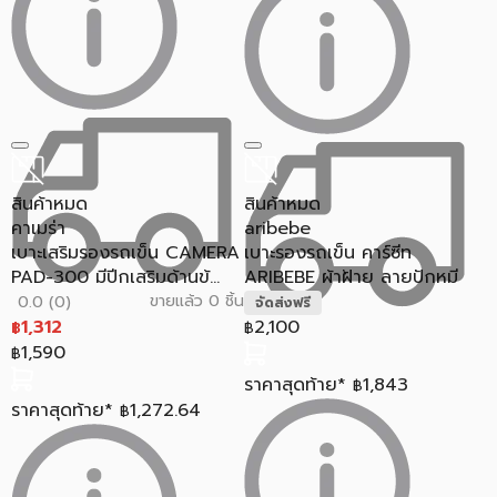
สินค้าหมด
สินค้าหมด
คาเมร่า
aribebe
เบาะเสริมรองรถเข็น CAMERA
เบาะรองรถเข็น คาร์ซีท
PAD-300 มีปีกเสริมด้านข้...
ARIBEBE ผ้าฝ้าย ลายปักหมี
ขายแล้ว 0 ชิ้น
0.0 (0)
จัดส่งฟรี
2,100
1,312
฿
฿
1,590
฿
ราคาสุดท้าย*
1,843
฿
ราคาสุดท้าย*
1,272.64
฿