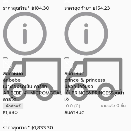
ราคาสุดท้าย*
184.30
ราคาสุดท้าย*
154.23
฿
฿
สินค้าหมด
สินค้าหมด
aribebe
prince & princess
เบาะรองรถเข็น คาร์ซีท
ปลอกมือจับรถ
ARIBEBE ผ้า MICROMODAL
เข็นPRINCE&PRINCESSจุดน้ำ
ลายได...
เงิ
ขายแล้ว 0 ชิ้น
0.0 (0)
จัดส่งฟรี
1,890
สินค้าหมด
฿
ราคาสุดท้าย*
1,833.30
฿