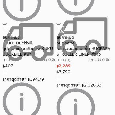
สินค้าหมด
สินค้าหมด
KU.KU Duckbill
hugpapa
อุปกรณ์แขวนสัมภาระ KUKU
เบาะรองนอนรถเข็น HUGPAPA
DUCKBILL สีฟ้า
STROLLER LINER สีขาว
ขายแล้ว 0 ชิ้น
ขายแล้ว 0 ชิ้น
0.0 (0)
0.0 (0)
407
2,289
฿
฿
3,790
฿
ราคาสุดท้าย*
394.79
฿
ราคาสุดท้าย*
2,026.33
฿