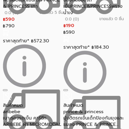
พัดลมติดรถเข็นเด็ก PRINCE
ปลอกมือจับรถ
& PRINCESS เทา
เข็นPRINCE&PRINCESSพราง
น้ำเง
ขายแล้ว 5 ชิ้น
0.0 (0)
590
ขายแล้ว 0 ชิ้น
0.0 (0)
฿
190
790
฿
฿
590
฿
ราคาสุดท้าย*
572.30
฿
ราคาสุดท้าย*
184.30
฿
สินค้าหมด
สินค้าหมด
aribebe
prince & princess
เบาะรองรถเข็น คาร์ซีท
มุ้งติดรถเข็นเด็กป้องกันยุงและ
ARIBEBE ผ้า MICROMODAL
แมลง PRINCE & PRINCE...