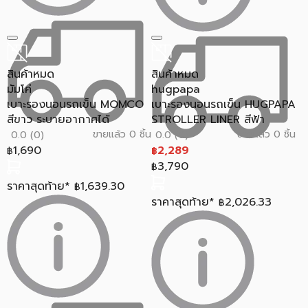
สินค้าหมด
สินค้าหมด
มัมโค่
hugpapa
เบาะรองนอนรถเข็น MOMCO
เบาะรองนอนรถเข็น HUGPAPA
สีขาว ระบายอากาศได้
STROLLER LINER สีฟ้า
ขายแล้ว 0 ชิ้น
ขายแล้ว 0 ชิ้น
0.0 (0)
0.0 (0)
1,690
2,289
฿
฿
3,790
฿
ราคาสุดท้าย*
1,639.30
฿
ราคาสุดท้าย*
2,026.33
฿