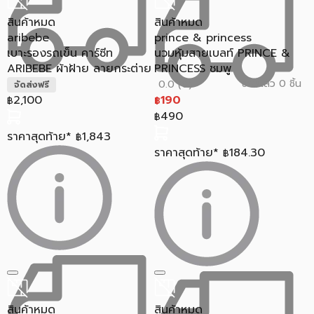
สินค้าหมด
สินค้าหมด
aribebe
prince & princess
เบาะรองรถเข็น คาร์ซีท
นวมหุ้มสายเบลท์ PRINCE &
ARIBEBE ผ้าฝ้าย ลายกระต่าย
PRINCESS ชมพู
ขายแล้ว 0 ชิ้น
0.0 (0)
จัดส่งฟรี
2,100
190
฿
฿
490
฿
ราคาสุดท้าย*
1,843
฿
ราคาสุดท้าย*
184.30
฿
สินค้าหมด
สินค้าหมด