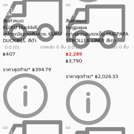
สินค้าหมด
สินค้าหมด
KU.KU Duckbill
hugpapa
อุปกรณ์แขวนสัมภาระ KUKU
เบาะรองนอนรถเข็น HUGPAPA
DUCKBILL สีดำ
STROLLER LINER สีเทา
ขายแล้ว 0 ชิ้น
ขายแล้ว 0 ชิ้น
0.0 (0)
0.0 (0)
407
2,289
฿
฿
3,790
฿
ราคาสุดท้าย*
394.79
฿
ราคาสุดท้าย*
2,026.33
฿