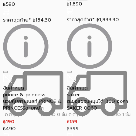
1,890
590
฿
฿
ราคาสุดท้าย*
1,833.30
ราคาสุดท้าย*
184.30
฿
฿
สินค้าหมด
สินค้าหมด
prince & princess
saker
นวมหุ้มสายเบลท์ PRINCE &
ตะขอแขวนหมุนได้ 360 องศา
PRINCESSลายหยัก
SAKER 0060
ขายแล้ว 0 ชิ้น
ขายแล้ว 1 ชิ้น
0.0 (0)
0.0 (0)
190
159
฿
฿
490
399
฿
฿