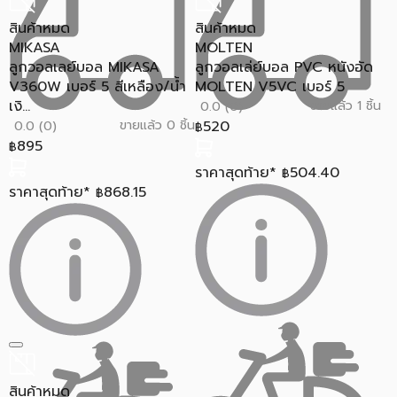
สินค้าหมด
สินค้าหมด
MIKASA
MOLTEN
ลูกวอลเลย์บอล MIKASA
ลูกวอลเล่ย์บอล PVC หนังอัด
V360W เบอร์ 5 สีเหลือง/น้ำ
MOLTEN V5VC เบอร์ 5
เงิ...
ขายแล้ว 1 ชิ้น
0.0 (0)
ขายแล้ว 0 ชิ้น
520
0.0 (0)
฿
895
฿
ราคาสุดท้าย*
504.40
฿
ราคาสุดท้าย*
868.15
฿
สินค้าหมด