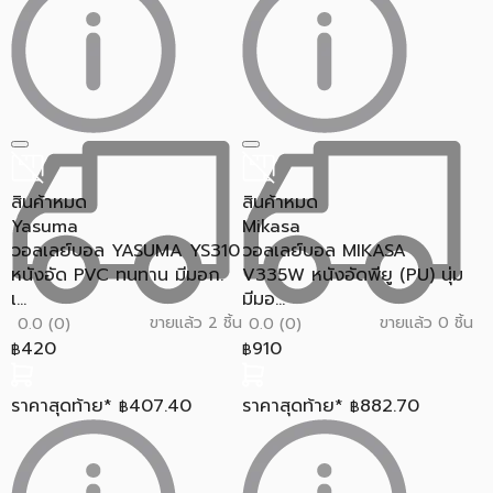
สินค้าหมด
สินค้าหมด
Yasuma
Mikasa
วอลเลย์บอล YASUMA YS310
วอลเลย์บอล MIKASA
หนังอัด PVC ทนทาน มีมอก.
V335W หนังอัดพียู (PU) นุ่ม
เ...
มีมอ...
ขายแล้ว 2 ชิ้น
ขายแล้ว 0 ชิ้น
0.0 (0)
0.0 (0)
420
910
฿
฿
ราคาสุดท้าย*
407.40
ราคาสุดท้าย*
882.70
฿
฿