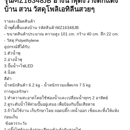
รุ่นMZ16348JB อ่างน้ำพุตั้งวางตกแต่ง
บ้าน สวน วัสดุโพลิเอทิลีนสวยๆ
รายละเอียดสินค้า
น้ำพุตั้งพื้นแต่งบ้าน รหัสสินค้าMZ16348JB
- ขนาดสินค้าประมาณ ความสูง 101 cm. กว้าง 40 cm. ลึก 22 cm.
- วัสดุ Polyethylene
อุปกรณ์ที่ได้รับ
1.ตัวน้ำพุ
2.อ่างน้ำพุ
3.ปั๊มน้ำ+ไฟLED
4.น็อต
สีดำ
น้ำหนักสินค้า 6.2 kg - น้ำหนักรวมแพ็คเกจ 7.5 kg
การดูแลรักษา
1.ทำความสะอาดโดยใช้ฟองน้ำและเปลี่ยนน้ำทุกๆ 2 อาทิตย์
2.ดูระดับน้ำให้ท่วมปั๊มอยู่เสมอ เพื่อป้องกันปั๊มเสียหาย
3.ถ้าไม่ใช้งาน เก็บรักษาโดย ถอดปลั๊ก เทน้ำออก เช็ดและทิ้งให้แห้ง
ก่อนเก็บ
ข้อควรระวัง
1.ปลั๊กไฟต้องแห้งก่อนเสียบเข้าเต้ารับสายไฟ