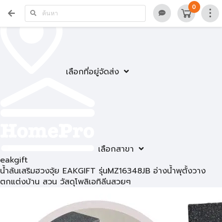
0
เลือกที่อยู่จัดส่ง
เลือกสาขา
eakgift
น้ำล้นเสริมฮวงจุ้ย EAKGIFT รุ่นMZ16348JB อ่างน้ำพุตั้งวาง
ตกแต่งบ้าน สวน วัสดุโพลิเอทิลีนสวยๆ