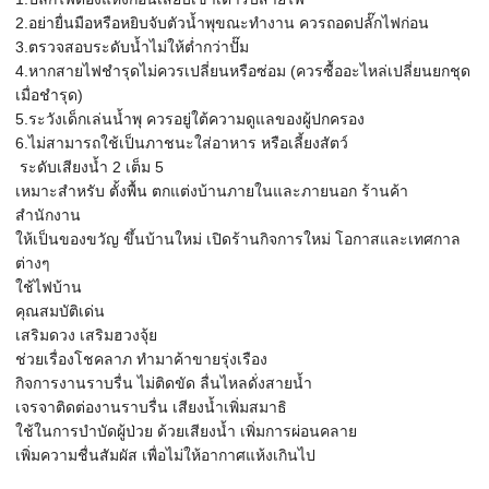
2.อย่ายื่นมือหรือหยิบจับตัวน้ำพุขณะทำงาน ควรถอดปลั๊กไฟก่อน
3.ตรวจสอบระดับน้ำไม่ให้ต่ำกว่าปั๊ม
4.หากสายไฟชำรุดไม่ควรเปลี่ยนหรือซ่อม (ควรซื้ออะไหล่เปลี่ยนยกชุด
เมื่อชำรุด)
5.ระวังเด็กเล่นน้ำพุ ควรอยู่ใต้ความดูแลของผู้ปกครอง
6.ไม่สามารถใช้เป็นภาชนะใส่อาหาร หรือเลี้ยงสัตว์
ระดับเสียงน้ำ 2 เต็ม 5
เหมาะสำหรับ ตั้งพื้น ตกแต่งบ้านภายในและภายนอก ร้านค้า
สำนักงาน
ให้เป็นของขวัญ ขึ้นบ้านใหม่ เปิดร้านกิจการใหม่ โอกาสและเทศกาล
ต่างๆ
ใช้ไฟบ้าน
คุณสมบัติเด่น
เสริมดวง เสริมฮวงจุ้ย
ช่วยเรื่องโชคลาภ ทำมาค้าขายรุ่งเรือง
กิจการงานราบรื่น ไม่ติดขัด ลื่นไหลดั่งสายน้ำ
เจรจาติดต่องานราบรื่น เสียงน้ำเพิ่มสมาธิ
ใช้ในการบำบัดผู้ป่วย ด้วยเสียงน้ำ เพิ่มการผ่อนคลาย
เพิ่มความชื่นสัมผัส เพื่อไม่ให้อากาศแห้งเกินไป