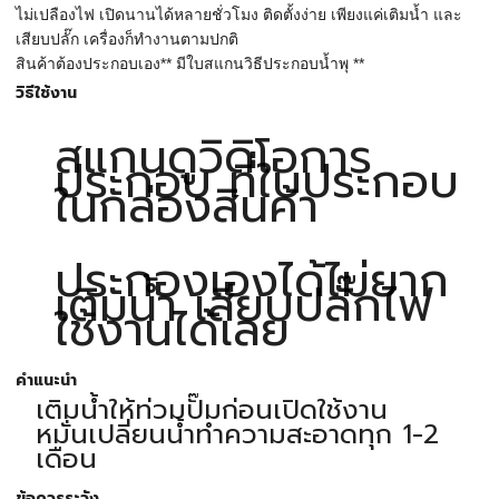
ไม่เปลืองไฟ เปิดนานได้หลายชั่วโมง ติดตั้งง่าย เพียงแค่เติมน้ำ และ
เสียบปลั๊ก เครื่องก็ทำงานตามปกติ
สินค้าต้องประกอบเอง** มีใบสแกนวิธีประกอบน้ำพุ **
วิธีใช้งาน
สแกนดูวิดิโอการ
ประกอบ ที่ใบประกอบ
ในกล่องสินค้า
ประกองเองได้ไม่ยาก
เติมน้ำ เสียบปลั๊กไฟ
ใช้งานได้เลย
คำแนะนำ
เติมน้ำให้ท่วมปั๊มก่อนเปิดใช้งาน
หมั่นเปลี่ยนน้ำทำความสะอาดทุก 1-2
เดือน
ข้อควรระวัง