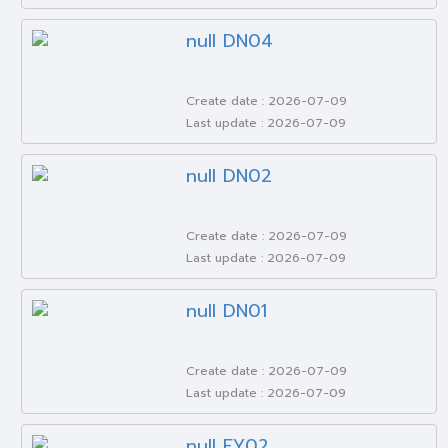
null DN04
Create date : 2026-07-09
Last update : 2026-07-09
null DN02
Create date : 2026-07-09
Last update : 2026-07-09
null DN01
Create date : 2026-07-09
Last update : 2026-07-09
null FY02