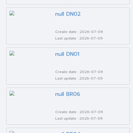
null DN02
Create date : 2026-07-09
Last update : 2026-07-09
null DN01
Create date : 2026-07-09
Last update : 2026-07-09
null BR06
Create date : 2026-07-09
Last update : 2026-07-09