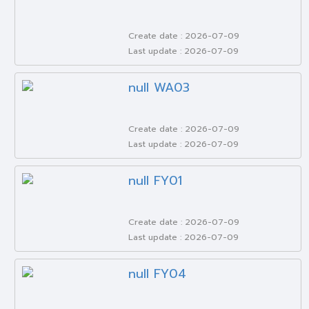
Create date : 2026-07-09
Last update : 2026-07-09
null WA03
Create date : 2026-07-09
Last update : 2026-07-09
null FY01
Create date : 2026-07-09
Last update : 2026-07-09
null FY04