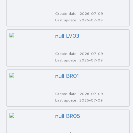
Create date : 2026-07-09
Last update : 2026-07-09
null LV03
Create date : 2026-07-09
Last update : 2026-07-09
null BR01
Create date : 2026-07-09
Last update : 2026-07-09
null BR05