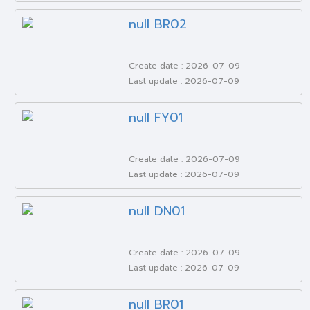
null BR02
Create date : 2026-07-09
Last update : 2026-07-09
null FY01
Create date : 2026-07-09
Last update : 2026-07-09
null DN01
Create date : 2026-07-09
Last update : 2026-07-09
null BR01