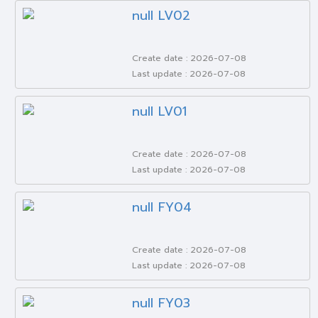
null LV02
Create date : 2026-07-08
Last update : 2026-07-08
null LV01
Create date : 2026-07-08
Last update : 2026-07-08
null FY04
Create date : 2026-07-08
Last update : 2026-07-08
null FY03