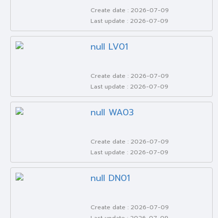
Create date : 2026-07-09
Last update : 2026-07-09
null LV01
Create date : 2026-07-09
Last update : 2026-07-09
null WA03
Create date : 2026-07-09
Last update : 2026-07-09
null DN01
Create date : 2026-07-09