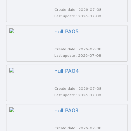
Create date : 2026-07-08
Last update : 2026-07-08
null PA05
Create date : 2026-07-08
Last update : 2026-07-08
null PA04
Create date : 2026-07-08
Last update : 2026-07-08
null PA03
Create date : 2026-07-08