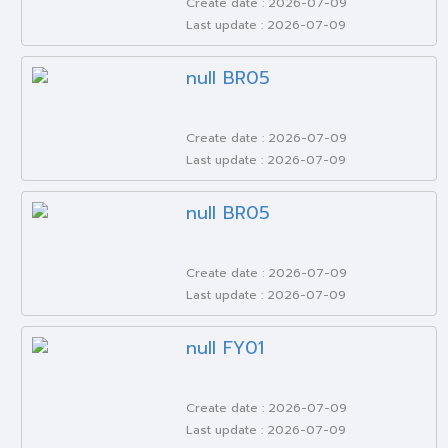
Create date : 2026-07-09
Last update : 2026-07-09
null BR05
Create date : 2026-07-09
Last update : 2026-07-09
null BR05
Create date : 2026-07-09
Last update : 2026-07-09
null FY01
Create date : 2026-07-09
Last update : 2026-07-09