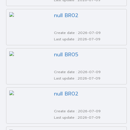
Last update : 2026-07-09
null BR02
Create date : 2026-07-09
Last update : 2026-07-09
null BR05
Create date : 2026-07-09
Last update : 2026-07-09
null BR02
Create date : 2026-07-09
Last update : 2026-07-09