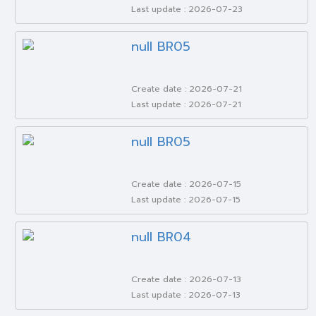
Last update : 2026-07-23
null BR05
Create date : 2026-07-21
Last update : 2026-07-21
null BR05
Create date : 2026-07-15
Last update : 2026-07-15
null BR04
Create date : 2026-07-13
Last update : 2026-07-13