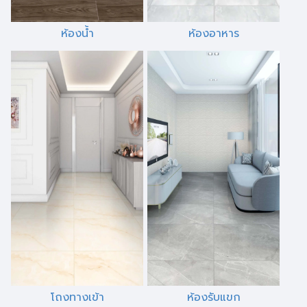
ห้องน้ำ
ห้องอาหาร
โถงทางเข้า
ห้องรับแขก