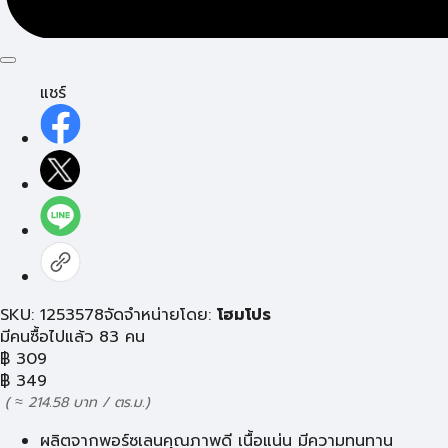
แชร์
SKU: 1253578
จัดจำหน่ายโดย:
โฮมโปร
มีคนซื้อไปแล้ว 83 คน
฿
309
฿
349
( ≈ 214.58 บาท / ตร.ม.)
ผลิตจากพอร์ซเลนคุณภาพดี เนื้อแน่น มีความทนทาน