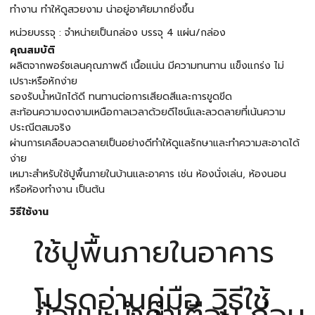
ทำงาน ทำให้ดูสวยงาม น่าอยู่อาศัยมากยิ่งขึ้น
หน่วยบรรจุ : จำหน่ายเป็นกล่อง บรรจุ 4 แผ่น/กล่อง
คุณสมบัติ
ผลิตจากพอร์ซเลนคุณภาพดี เนื้อแน่น มีความทนทาน แข็งแกร่ง ไม่
เปราะหรือหักง่าย
รองรับน้ำหนักได้ดี ทนทานต่อการเสียดสีและการขูดขีด
สะท้อนความงดงามเหนือกาลเวลาด้วยดีไซน์และลวดลายที่เน้นความ
ประณีตสมจริง
ผ่านการเคลือบลวดลายเป็นอย่างดีทำให้ดูแลรักษาและทำความสะอาดได้
ง่าย
เหมาะสำหรับใช้ปูพื้นภายในบ้านและอาคาร เช่น ห้องนั่งเล่น, ห้องนอน
หรือห้องทำงาน เป็นต้น
วิธีใช้งาน
ใช้ปูพื้นภายในอาคาร
โปรดอ่านคู่มือ วิธีใช้
ข้อแนะนำคำเตือน ก่อน