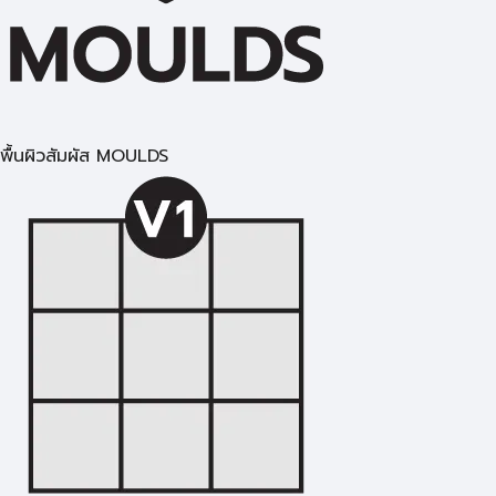
พื้นผิวสัมผัส MOULDS