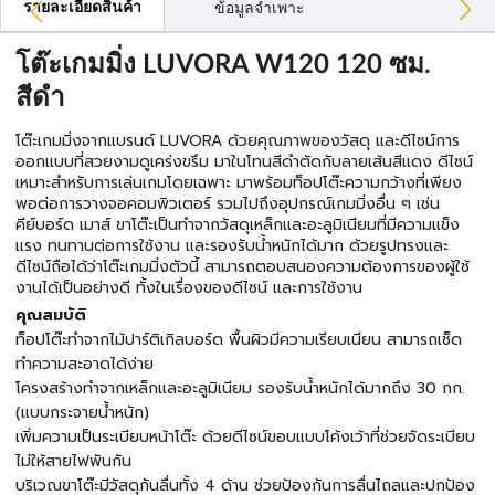
รายละเอียดสินค้า
ข้อมูลจำเพาะ
โต๊ะเกมมิ่ง LUVORA W120 120 ซม.
สีดำ
โต๊ะเกมมิ่งจากแบรนด์ LUVORA ด้วยคุณภาพของวัสดุ และดีไซน์การ
ออกแบบที่สวยงามดูเคร่งขรึม มาในโทนสีดำตัดกับลายเส้นสีแดง ดีไซน์
เหมาะสำหรับการเล่นเกมโดยเฉพาะ มาพร้อมท็อปโต๊ะความกว้างที่เพียง
พอต่อการวางจอคอมพิวเตอร์ รวมไปถึงอุปกรณ์เกมมิ่งอื่น ๆ เช่น
คีย์บอร์ด เมาส์ ขาโต๊ะเป็นทำจากวัสดุเหล็กและอะลูมิเนียมที่มีความแข็ง
แรง ทนทานต่อการใช้งาน และรองรับน้ำหนักได้มาก ด้วยรูปทรงและ
ดีไซน์ถือได้ว่าโต๊ะเกมมิ่งตัวนี้ สามารถตอบสนองความต้องการของผู้ใช้
งานได้เป็นอย่างดี ทั้งในเรื่องของดีไซน์ และการใช้งาน
คุณสมบัติ
ท็อปโต๊ะทำจากไม้ปาร์ติเกิลบอร์ด พื้นผิวมีความเรียบเนียน สามารถเช็ด
ทำความสะอาดได้ง่าย
โครงสร้างทำจากเหล็กและอะลูมิเนียม รองรับน้ำหนักได้มากถึง 30 กก.
(แบบกระจายน้ำหนัก)
เพิ่มความเป็นระเบียบหน้าโต๊ะ ด้วยดีไซน์ขอบแบบโค้งเว้าที่ช่วยจัดระเบียบ
ไม่ให้สายไฟพันกัน
บริเวณขาโต๊ะมีวัสดุกันลื่นทั้ง 4 ด้าน ช่วยป้องกันการลื่นไถลและปกป้อง