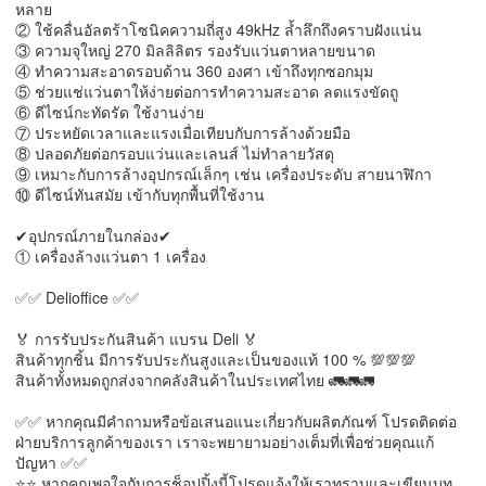
หลาย
② ใช้คลื่นอัลตร้าโซนิคความถี่สูง 49kHz ล้ำลึกถึงคราบฝังแน่น
③ ความจุใหญ่ 270 มิลลิลิตร รองรับแว่นตาหลายขนาด
④ ทำความสะอาดรอบด้าน 360 องศา เข้าถึงทุกซอกมุม
⑤ ช่วยแช่แว่นตาให้ง่ายต่อการทำความสะอาด ลดแรงขัดถู
⑥ ดีไซน์กะทัดรัด ใช้งานง่าย
⑦ ประหยัดเวลาและแรงเมื่อเทียบกับการล้างด้วยมือ
⑧ ปลอดภัยต่อกรอบแว่นและเลนส์ ไม่ทำลายวัสดุ
⑨ เหมาะกับการล้างอุปกรณ์เล็กๆ เช่น เครื่องประดับ สายนาฬิกา
⑩ ดีไซน์ทันสมัย เข้ากับทุกพื้นที่ใช้งาน
✔อุปกรณ์ภายในกล่อง✔
① เครื่องล้างแว่นตา 1 เครื่อง
✅✅ Delioffice ✅✅
🏅 การรับประกันสินค้า แบรน Deli 🏅
สินค้าทุกชิ้น มีการรับประกันสูงและเป็นของแท้ 100 % 💯💯💯
สินค้าทั้งหมดถูกส่งจากคลังสินค้าในประเทศไทย 🚛🚛🚛
✅✅ หากคุณมีคำถามหรือข้อเสนอแนะเกี่ยวกับผลิตภัณฑ์ โปรดติดต่อ
ฝ่ายบริการลูกค้าของเรา เราจะพยายามอย่างเต็มที่เพื่อช่วยคุณแก้
ปัญหา ✅✅
⭐⭐ หากคุณพอใจกับการช็อปปิ้งนี้โปรดแจ้งให้เราทราบและเขียนบท