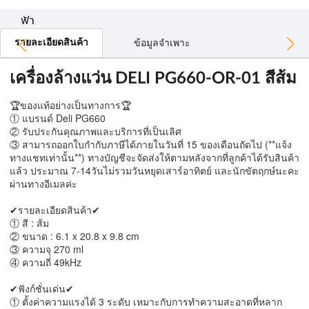
ฟ้า
รายละเอียดสินค้า
ข้อมูลจำเพาะ
เครื่องล้างแว่น DELI PG660-OR-01 สีส้ม
🏆ของแท้อย่างเป็นทางการ🏆
① แบรนด์ Deli PG660
② รับประกันคุณภาพและบริการที่เป็นเลิศ
③ สามารถออกใบกำกับภาษีได้ภายในวันที่ 15 ของเดือนถัดไป (**แจ้ง
ทางแชทเท่านั้น**)
ทางบัญชีจะจัดส่งให้ตามหลังจากที่ลูกค้าได้รับสินค้า
แล้ว ประมาณ 7-14วันไม่รวมวันหยุดเสาร์อาทิตย์ และนักขัตฤกษ์นะคะ
ผ่านทางอีเมลค่ะ
✔รายละเอียดสินค้า✔
① สี : ส้ม
② ขนาด : 6.1 x 20.8 x 9.8 cm
③ ความจุ 270 ml
④ ความถี่ 49kHz
✔ฟังก์ชั่นเด่น✔
① ตั้งค่าความแรงได้ 3 ระดับ เหมาะกับการทำความสะอาดที่หลาก