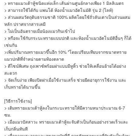
> ทรายแมวเต้าหู้ชนิดแท่งเล็ก เส้นผ่านศูนย์กลางเพียง 1 มิลลิเมตร
> สามารถใช้ได้กับ แพนโด้ ห้องน้ำแมวอัตโนมัติ รุ่น 2 (ไลท์)
> ส่วนผสมวัตถุดิบธรรมชาติ 100% ผลิตโดยใช้ถั่วลันเตาเป็นส่วนผสม
หลัก ปราศจากสารเคมี
> ไม่เป็นอันตรายเมื่อน้องแมวกินเข้าไป
> หรือจะใช้กับกระบะทรายแบบปกติ และห้องน้ำแมวอัตโนมัติอื่นๆ ก็ได้
เช่นกัน
>เพิ่มปริมาณทรายแมวขึ้นอีก 10% *โดยเปรียบเทียบจากขนาดทราย
แมวปกติที่จำหน่ายตามท้องตลาด
> ดีไซน์พิเศษ ถุงเพาซ์พร้อมฝาแบบมีหูหิ้ว ช่วยให้เคลื่อนย้ายได้อย่าง
สะดวก
> จัดเก็บง่าย เพียงปิดฝาเมื่อใช้งานเสร็จ ช่วยยืดอายุการใช้งาน และ
เก็บทรายได้นานขึ้น
[วิธีการใช้งาน]
> เติมทรายแมวเต้าหู้ลงในกระบะทรายให้มีความหนาประมาณ 6-7
ซม.
> เมื่อแมวปัสสาวะ ทรายแมวเต้าหู้จะจับตัวเป็นก้อนอย่างรวดเร็วและ
เก็บกลิ่นทันที
> เพื่อความสะอาดและสุขอนามัยที่ดี ควรตักทรายแมวที่จับตัวเป็นก้อน