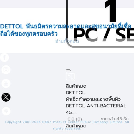
DETTOL พันธมิตรความสะอาดและสุขอนามัยที่เชื่อ
ถือได้ของทุกครอบครัว
อ่านทั้งหมด
ในยุคที่ผู้คนตระหนักถึงความสำคัญของสุขอนามัยและสุขภาพมาก
ยิ่งขึ้น
DETTOL
ได้ยืนหยัดเป็นแบรนด์ชั้นนำระดับโลกที่ได้รับความ
ไว้วางใจจากครอบครัวนับล้านมาอย่างยาวนาน ด้วยผลิตภัณฑ์
หลากหลายที่มุ่งเน้นการทำความสะอาดและฆ่าเชื้อโรคได้อย่างมี
ประสิทธิภาพ
DETTOL
กลายเป็นส่วนหนึ่งที่ขาดไม่ได้ในการสร้าง
สภาพแวดล้อมที่สะอาด ปลอดภัย และห่างไกลจากเชื้อโรค ไม่ว่าจะ
เป็นน้ำยาทำความสะอาดอเนกประสงค์ สบู่เหลว สบู่ก้อน เจลล้างมือ
สินค้าหมด
หรือผลิตภัณฑ์สำหรับปฐมพยาบาล ทุกผลิตภัณฑ์ของ
DETTOL
DETTOL
ถูกพัฒนาขึ้นด้วยสูตรเฉพาะที่สามารถกำจัดแบคทีเรีย ไวรัส และ
ผ้าเช็ดทำความสะอาดพื้นผิว
เชื้อโรคต่างๆ ได้อย่างรวดเร็วและมีประสิทธิภาพ ช่วยปกป้องคนที่
DETTOL ANTI-BACTERIAL
คุณรักจากสิ่งคุกคามที่มองไม่เห็น และสร้างความมั่นใจในทุก
45...
กิจกรรมของชีวิตประจำวัน การมี
DETTOL
ติดบ้านไว้จึงเป็นการ
ขายแล้ว 43 ชิ้น
0.0 (0)
Copyright 2001-2026 Home Product Center Public Company Limited. All
ลงทุนเพื่อสุขภาพและความปลอดภัยของทุกคนในครอบครัว
สินค้าหมด
rights reserved.