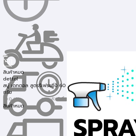
สินค้าหมด
dettol
สบู่ เดทตอล สูตรรีเฟรชชิ่ง 60
กรัม
ขายแล้ว 5 ชิ้น
0.0 (0)
สินค้าหมด