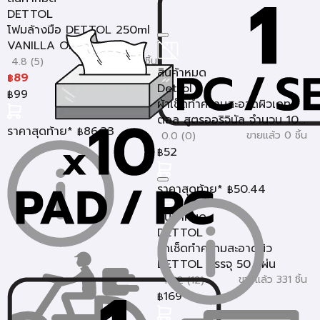
DETTOL
โฟมล้างมือ DETTOL 250ml
VANILLA ORCHID
ขายแล้ว 129 ชิ้น
4.8 (5)
สินค้าหมด
89
฿
Dettol
99
฿
ผ้าเช็ดทำความสะอาดผิวเดท
ตอล สูตรออริจินัล จำนวน 10...
ราคาสุดท้าย*
86.33
฿
ขายแล้ว 0 ชิ้น
0.0 (0)
52
฿
ราคาสุดท้าย*
50.44
฿
สินค้าหมด
DETTOL
ผ้าเช็ดทำความสะอาดผิว
DETTOL บรรจุ 50 แผ่น
ขายแล้ว 331 ชิ้น
4.92 (12)
169
฿