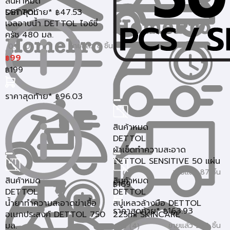
สินค้าหมด
ราคาสุดท้าย*
DETTOL
47.53
฿
เจลอาบน้ำ DETTOL ไอซ์ซี่
ครัช 480 มล.
ขายแล้ว 8 ชิ้น
0.0 (0)
99
฿
199
฿
ราคาสุดท้าย*
96.03
฿
สินค้าหมด
DETTOL
ผ้าเช็ดทำความสะอาด
DETTOL SENSITIVE 50 แผ่น
ขายแล้ว 87 ชิ้น
5 (2)
สินค้าหมด
สินค้าหมด
169
฿
DETTOL
DETTOL
น้ำยาทำความสะอาดฆ่าเชื้อ
สบู่เหลวล้างมือ DETTOL
ราคาสุดท้าย*
163.93
฿
อเนกประสงค์ DETTOL 750
225ml SKINCARE
มล.
ขายแล้ว 278 ชิ้น
4.5 (4)