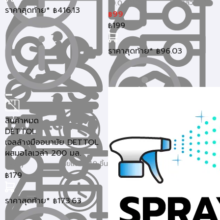
ขายแล้ว 6 ชิ้น
0.0 (0)
ราคาสุดท้าย*
416.13
฿
99
฿
199
฿
ราคาสุดท้าย*
96.03
฿
สินค้าหมด
DETTOL
เจลล้างมืออนามัย DETTOL
ผสมอโลเวล่า 200 มล.
ขายแล้ว 149 ชิ้น
5 (2)
179
฿
ราคาสุดท้าย*
173.63
฿