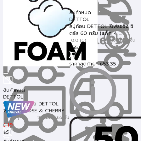
สินค้าหมด
DETTOL
สบู่ก้อน DETTOL รีเฟรชชิ่ง ซิ
ตรัส 60 กรัม (แพ็ก 4 ...
ขายแล้ว 4 ชิ้น
0.0 (0)
55
฿
ราคาสุดท้าย*
53.35
฿
สินค้าหมด
DETTOL
รีฟิลโฟมล้างมือ DETTOL
200 มล. ROSE & CHERRY
ขายแล้ว 265 ชิ้น
4.5 (2)
49
฿
51
฿