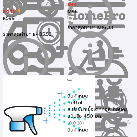
ขายแล้ว 572 ชิ้น
89
5 (26)
฿
449
99
฿
฿
599
฿
ราคาสุดท้าย*
86.33
฿
ราคาสุดท้าย*
435.53
฿
สินค้าหมด
dettol
สเปรย์ฆ่าเชื้อเดททอล กลิ่นคริ
สป์บรีซ 450 มล.
ขายแล้ว 3 ชิ้น
0.0 (0)
สินค้าหมด