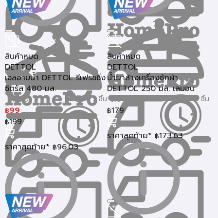
สินค้าหมด
สินค้าหมด
DETTOL
DETTOL
เจลอาบน้ำ DETTOL รีเฟรชชิ่ง
น้ำยาล้างเครื่องซักผ้า
ซิตรัส 480 มล.
DETTOL 250 มล. เลมอน
ขายแล้ว 7 ชิ้น
ขายแล้ว 33 ชิ้น
0.0 (0)
0.0 (0)
99
179
฿
฿
199
฿
ราคาสุดท้าย*
173.63
฿
ราคาสุดท้าย*
96.03
฿