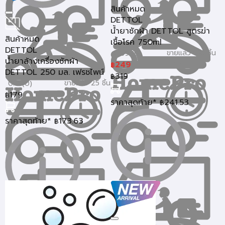
สินค้าหมด
DETTOL
น้ำยาซักผ้า DETTOL สูตรฆ่า
สินค้าหมด
เชื้อโรค 750ml
DETTOL
ขายแล้ว 130 ชิ้น
4.89 (9)
น้ำยาล้างเครื่องซักผ้า
249
฿
DETTOL 250 มล. เฟรชไพน์
319
฿
ขายแล้ว 25 ชิ้น
0.0 (0)
179
฿
ราคาสุดท้าย*
241.53
฿
ราคาสุดท้าย*
173.63
฿