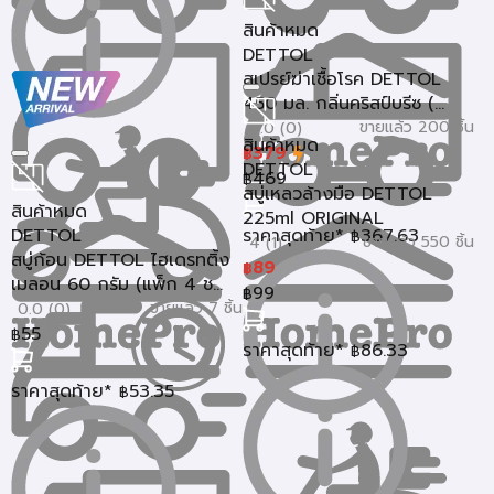
สินค้าหมด
DETTOL
สเปรย์ฆ่าเชื้อโรค DETTOL
450 มล. กลิ่นคริสป์บรีซ (...
ขายแล้ว 200 ชิ้น
0.0 (0)
สินค้าหมด
379
฿
DETTOL
469
฿
สบู่เหลวล้างมือ DETTOL
สินค้าหมด
225ml ORIGINAL
DETTOL
ราคาสุดท้าย*
367.63
฿
ขายแล้ว 550 ชิ้น
4 (1)
สบู่ก้อน DETTOL ไฮเดรทติ้ง
89
฿
เมลอน 60 กรัม (แพ็ก 4 ช...
99
฿
ขายแล้ว 7 ชิ้น
0.0 (0)
55
฿
ราคาสุดท้าย*
86.33
฿
ราคาสุดท้าย*
53.35
฿