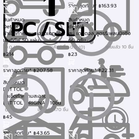
ราคาสุดท้าย*
163.93
฿
สินค้าหมด
สินค้าหมด
Dettol
dettol
ผ้าเช็ดทำความสะอาดเดทตอล
สบู่ เดทตอล สูตรรีเพลนนิชชิ่ง
เซนซิทีฟ 50 แผ่น
60 กรัม
ขายแล้ว 1 ชิ้น
ขายแล้ว 10 ชิ้น
0.0 (0)
0.0 (0)
214
23
฿
฿
ราคาสุดท้าย*
207.58
ราคาสุดท้าย*
22.31
฿
฿
สินค้าหมด
DETTOL
ผ้าเช็ดทำความสะอาด
DETTOL ORIGINAL 10ชิ้น
ขายแล้ว 170 ชิ้น
0.0 (0)
45
฿
ราคาสุดท้าย*
43.65
฿