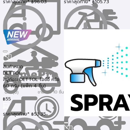
ราคาสุดท้าย*
96.03
ราคาสุดท้าย*
105.73
฿
฿
สินค้าหมด
DETTOL
สบู่ก้อน DETTOL ไอซ์ซี่ ครัช
60 กรัม (แพ็ก 4 ชิ้น)
ขายแล้ว 10 ชิ้น
0.0 (0)
55
฿
ราคาสุดท้าย*
53.35
฿