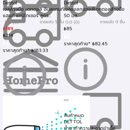
Dettol
Dettol
เจลล้างมือ เดทตอล อินสแทนท์
เจลแอลกอฮอล์เดทตอลล้างมือ
แฮนด์ แซนิไทเซอร์ สูตร...
50 มล.
ขายแล้ว 5 ชิ้น
ขายแล้ว 0 ชิ้น
0.0 (0)
0.0 (0)
189
85
฿
฿
214
฿
ราคาสุดท้าย*
82.45
฿
ราคาสุดท้าย*
183.33
฿
สินค้าหมด
DETTOL
น้ำยาทำความสะอาดฆ่าเชื้อ