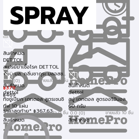
สินค้าหมด
DETTOL
สเปรย์ฆ่าเชื้อโรค DETTOL
450 มล. กลิ่นซากุระ บลอสซ...
ขายแล้ว 56 ชิ้น
0.0 (0)
สินค้าหมด
สินค้าหมด
379
฿
dettol
dettol
469
฿
ทิชชู่เปียก เดทตอล สูตรเซนซิ
สบู่ เดทตอล สูตรออริจินอล
ทีฟ 10 แผ่น
60 กรัม
ราคาสุดท้าย*
367.63
฿
ขายแล้ว 0 ชิ้น
ขายแล้ว 10 ชิ้น
0.0 (0)
0.0 (0)
สินค้าหมด
สินค้าหมด