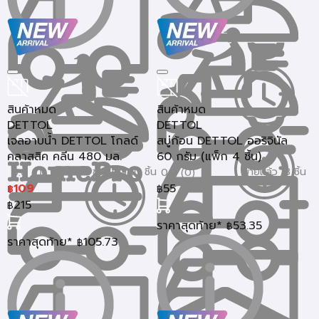
สินค้าหมด
สินค้าหมด
DETTOL
DETTOL
เจลอาบน้ำ DETTOL โกลด์
สบู่ก้อน DETTOL ออริจินัล
คลาสสิค คลีน 480 มล.
60 กรัม (แพ็ก 4 ชิ้น)
ขายแล้ว 10 ชิ้น
ขายแล้ว 13 ชิ้น
0.0 (0)
0.0 (0)
109
55
฿
฿
215
฿
ราคาสุดท้าย*
53.35
฿
ราคาสุดท้าย*
105.73
฿