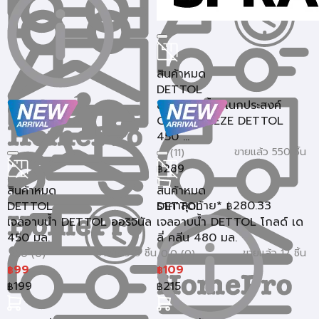
สินค้าหมด
DETTOL
สเปรย์ฆ่าเชื้ออเนกประสงค์
CRISP BREEZE DETTOL
450 ...
ขายแล้ว 550 ชิ้น
5 (11)
289
฿
สินค้าหมด
สินค้าหมด
ราคาสุดท้าย*
280.33
DETTOL
DETTOL
฿
เจลอาบน้ำ DETTOL ออริจินัล
เจลอาบน้ำ DETTOL โกลด์ เด
450 มล.
ลี่ คลีน 480 มล.
ขายแล้ว 0 ชิ้น
ขายแล้ว 12 ชิ้น
0.0 (0)
0.0 (0)
99
109
฿
฿
199
215
฿
฿