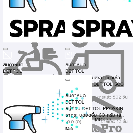
สินค้าหมด
สินค้าหมด
DETTOL
DETTOL
สเปรย์ทำความสะอาดฆ่าเชื้อ
สเปรย์ทำความสะอาดฆ่าเชื้อ
อเนกประสงค์ DETTOL
อเนกประสงค์ DETTOL 500
LAVEND...
มล...
สินค้าหมด
ขายแล้ว 294 ชิ้น
ขายแล้ว 502 ชิ้น
4.71 (7)
4.8 (5)
DETTOL
289
189
฿
฿
สบู่ก้อน DETTOL PROSKIN
ซากุระ บลอสซั่ม 60 กรัม (แ...
ราคาสุดท้าย*
280.33
ราคาสุดท้าย*
183.33
฿
฿
ขายแล้ว 12 ชิ้น
0.0 (0)
55
฿