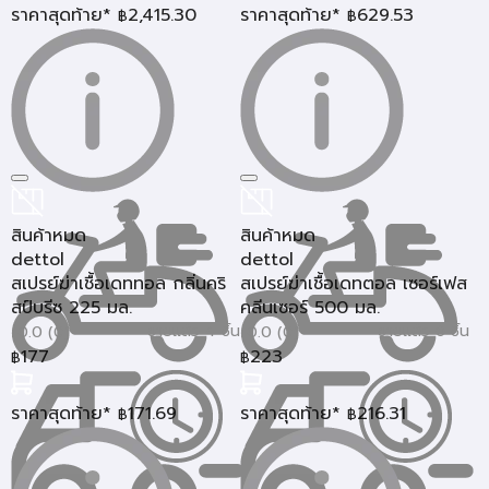
ราคาสุดท้าย*
2,415.30
ราคาสุดท้าย*
629.53
฿
฿
สินค้าหมด
สินค้าหมด
dettol
dettol
สเปรย์ฆ่าเชื้อเดททอล กลิ่นคริ
สเปรย์ฆ่าเชื้อเดทตอล เซอร์เฟส
สป์บรีซ 225 มล.
คลีนเซอร์ 500 มล.
ขายแล้ว 4 ชิ้น
ขายแล้ว 6 ชิ้น
0.0 (0)
0.0 (0)
177
223
฿
฿
ราคาสุดท้าย*
171.69
ราคาสุดท้าย*
216.31
฿
฿