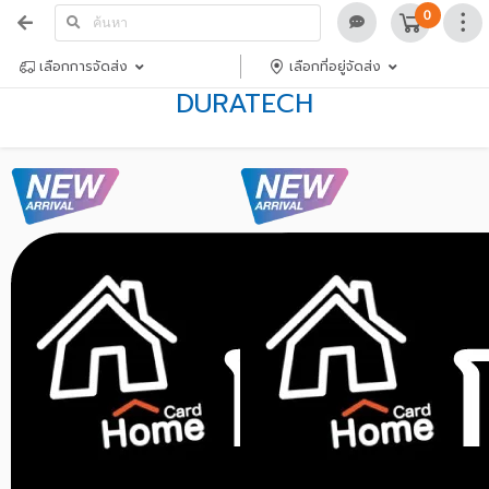
0
เลือกการจัดส่ง
เลือกที่อยู่จัดส่ง
DURATECH