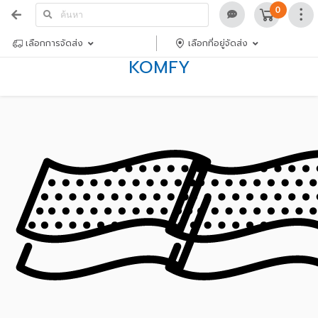
0
เลือกการจัดส่ง
เลือกที่อยู่จัดส่ง
KOMFY