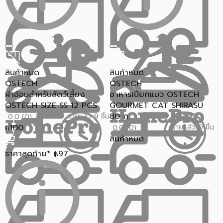
สินค้าหมด
สินค้าหมด
OSTECH
OSTECH
ผ้าอ้อมสำหรับสัตว์เลี้ยง
อาหารเปียกแมว OSTECH
OSTECH SIZE SS 12 PCS
GOURMET CAT SHIRASU
80 ก.
ขายแล้ว 9 ชิ้น
0.0 (0)
100
ขายแล้ว 0 ชิ้น
0.0 (0)
฿
สินค้าหมด
ราคาสุดท้าย*
97
฿