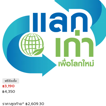
ฟรีติดตั้ง
3,190
฿
4,350
฿
ราคาสุดท้าย*
2,609.30
฿