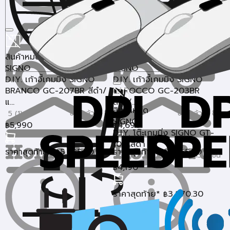
สินค้าหมด
สินค้าหมด
SIGNO
SIGNO
D.I.Y. เก้าอี้เกมมิ่ง SIGNO
D.I.Y. เก้าอี้เกมมิ่ง SIGNO
BRANCO GC-207BR สีดำ/
BAROCCO GC-203BR
แ...
สีดำ/...
สินค้าหมด
ขายแล้ว 2 ชิ้น
ขายแล้ว 2 ชิ้น
5 (1)
5 (1)
SIGNO
5,990
4,690
฿
฿
D.I.Y. โต๊ะเกมมิ่ง SIGNO GT-
100 สีดำ
ราคาสุดท้าย*
5,325.30
ราคาสุดท้าย*
4,355.30
฿
฿
ขายแล้ว 4 ชิ้น
5 (3)
4,190
฿
ราคาสุดท้าย*
3,870.30
฿