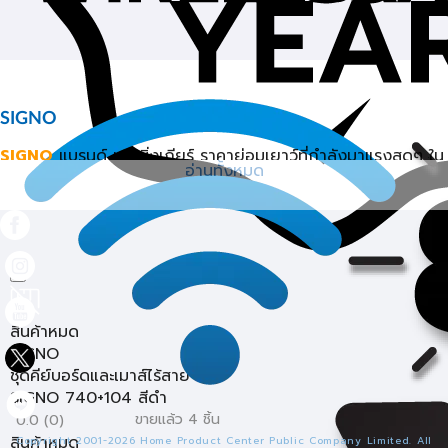
SIGNO
SIGNO
แบรนด์ เกมมิ่งเกียร์ ราคาย่อมเยาว์ที่กำลังมาแรงสุดๆ ใน
อ่านทั้งหมด
เวลานี้ สำหรับเกมเมอร์มือใหม่ ไปจนถึงเกมเมอร์มืออาชีพ เชื่อว่า
ไม่มีใครไม่รู้จักแบรนด์ ซิกโน่ อย่างแน่นอน ด้วยความมุ่งมั่นของ
แบรนด์ที่ต้องการมอบสินค้าคุณภาพดีที่มีราคาจับต้องได้ สบาย
กระเป๋า เจาะกลุ่มลูกค้าเกมเมอร์และผู้ใช้งานทั่วไป ด้วยอุปกรณ์เกม
มิ่งเกียร์ต่างๆ ที่มีให้เลือกตั้งแต่
คีย์บอร์ดเกมมิ่ง
เก้าอี้เกมมิ่ง
เมาส์เกมมิ่ง
หูฟังเกมมิ่ง
และยังมีสินค้าอื่นๆ อีกมากมาย ด้วย
การออกแบบและดีไซน์ที่ทันสมัย มีความสวยงาม พร้อมกับจุดเด่น
สินค้าหมด
ของแบรนด์
SIGNO
ที่การตกแต่งด้วยไฟ RGB ที่สวยงาม และ
SIGNO
การออกแบบตัวอุปกรณ์ด้วยสีโทนแดงและดำ ดูดุดัน สวยงาม และ
ชุดคีย์บอร์ดและเมาส์ไร้สาย
ยังมีแบบสีสันสดใสที่ออกแบบมาเพื่อเจาะกลุ่มลูกค้าทั่วไปที่ต้องการ
SIGNO 740+104 สีดำ
ซื้อไปใช้งานในรูปแบบต่างๆ อีกด้วย
ขายแล้ว 4 ชิ้น
0.0 (0)
สินค้าหมด
Copyright 2001-2026 Home Product Center Public Company Limited. All
คีย์บอร์ดเกมมิ่ง เมาส์เกมมิ่ง เก้าอี้เกมมิ่ง SIGNO