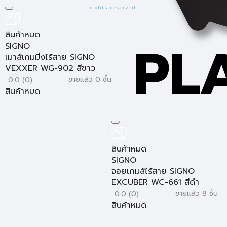
rights reserved.
หากต้องการเลือกซื้อสินค้าจากแบรนด์ชั้นนำอย่าง
SIGNO
สินค้า
คุณภาพดี ได้มาตรฐานความปลอดภัยในการใช้งาน สามารถเข้ามา
สินค้าหมด
เลือกซื้อได้แล้วที่
Homepro Online
มีสินค้าให้ท่านได้เลือกช้อ
SIGNO
ปมากมาย หลากหลายหมวดหมู่ ครบจบทุกเรื่องบ้าน พร้อมบริการ
เมาส์เกมมิ่งไร้สาย SIGNO
จัดส่งถึงมือท่านอย่างปลอดภัย รวดเร็วทันใจ ด้วยบริการจากทีม
VEXXER WG-902 สีขาว
งานมืออาชีพของโฮมโปร
HomePro Call Center 1284
ขายแล้ว 0 ชิ้น
0.0 (0)
สินค้าหมด
สินค้าหมด
SIGNO
จอยเกมส์ไร้สาย SIGNO
EXCUBER WC-661 สีดำ
ขายแล้ว 8 ชิ้น
0.0 (0)
สินค้าหมด