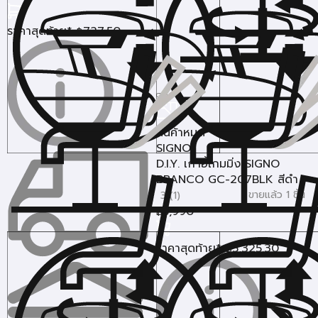
ราคาสุดท้าย*
727.50
฿
สินค้าหมด
SIGNO
D.I.Y. เก้าอี้เกมมิ่ง SIGNO
BRANCO GC-207BLK สีดำ
ขายแล้ว 1 ชิ้น
3 (1)
5,990
฿
ราคาสุดท้าย*
5,325.30
฿