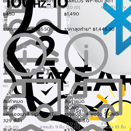
BAZZLE HP-833W สีขาว
MARLOS WP-601 สีดำ
ขายแล้ว 2 ชิ้น
ขายแล้ว 2 ชิ้น
0.0 (0)
0.0 (0)
450
1,490
฿
฿
ราคาสุดท้าย*
436.50
ราคาสุดท้าย*
1,445.30
฿
฿
สินค้าหมด
สินค้าหมด
สินค้าหมด
SIGNO
SIGNO
SIGNO
เมาส์ไร้สาย 2 ระบบ SIGNO
แผ่นรองเมาส์ SIGNO MT-
ยูเอสบีฮับ 4 พอร์ต SIGNO
BM-190 สีขาว
329 สีดำ
HB-301 3.0
ขายแล้ว 11 ชิ้น
0.0 (0)
ขายแล้ว 9 ชิ้น
ขายแล้ว 10 ชิ้น
0.0 (0)
0.0 (0)
สินค้าหมด
320
฿