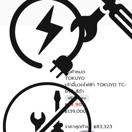
สินค้าหมด
TOKUYO
เก้าอี้นวดไฟฟ้า TOKUYO TC-
699 สีดำ
ฟรีประกอบ
89,900
฿
139,000
฿
ราคาสุดท้าย*
83,323
฿