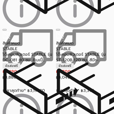
สินค้าหมด
สินค้าหมด
STABLE
STABLE
โต๊ะคอมพิวเตอร์ STABLE รุ่น
โต๊ะคอมพิวเตอร์ STABLE รุ่น
DC-081 80 ซม. สีเมเปิ้...
ST-120B 120 ซม. สีบีช-...
จัดส่งฟรี
จัดส่งฟรี
3,490
3,700
฿
฿
3,880
4,040
฿
฿
ราคาสุดท้าย*
3,191.30
ราคาสุดท้าย*
3,395
฿
฿