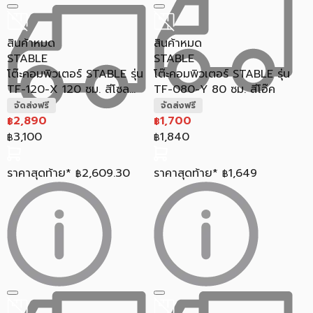
สินค้าหมด
สินค้าหมด
STABLE
STABLE
โต๊ะคอมพิวเตอร์ STABLE รุ่น
โต๊ะคอมพิวเตอร์ STABLE รุ่น
TF-120-X 120 ซม. สีโซล...
TF-080-Y 80 ซม. สีโอ๊ค
จัดส่งฟรี
จัดส่งฟรี
2,890
1,700
฿
฿
3,100
1,840
฿
฿
ราคาสุดท้าย*
2,609.30
ราคาสุดท้าย*
1,649
฿
฿