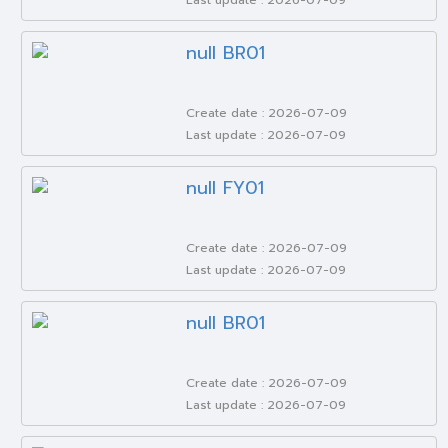
Last update : 2026-07-09
null BR01
Create date : 2026-07-09
Last update : 2026-07-09
null FY01
Create date : 2026-07-09
Last update : 2026-07-09
null BR01
Create date : 2026-07-09
Last update : 2026-07-09