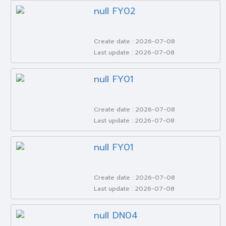
null FY02
Create date : 2026-07-08
Last update : 2026-07-08
null FY01
Create date : 2026-07-08
Last update : 2026-07-08
null FY01
Create date : 2026-07-08
Last update : 2026-07-08
null DN04