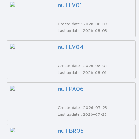
null LV01
Create date : 2026-08-03
Last update : 2026-08-03
null LV04
Create date : 2026-08-01
Last update : 2026-08-01
null PA06
Create date : 2026-07-23
Last update : 2026-07-23
null BR05