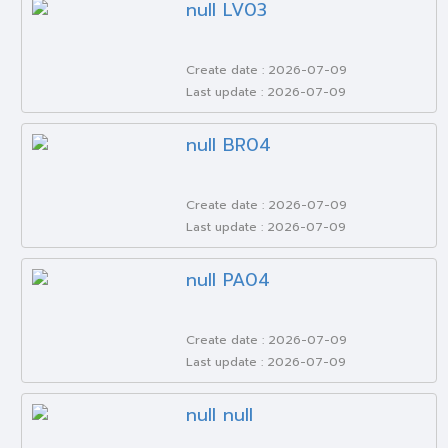
null LV03
Create date : 2026-07-09
Last update : 2026-07-09
null BR04
Create date : 2026-07-09
Last update : 2026-07-09
null PA04
Create date : 2026-07-09
Last update : 2026-07-09
null null