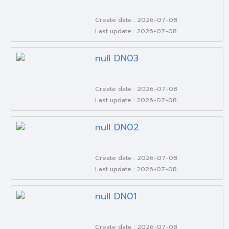
Create date : 2026-07-08
Last update : 2026-07-08
null DN03
Create date : 2026-07-08
Last update : 2026-07-08
null DN02
Create date : 2026-07-08
Last update : 2026-07-08
null DN01
Create date : 2026-07-08