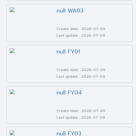
null WA03
Create date : 2026-07-09
Last update : 2026-07-09
null FY01
Create date : 2026-07-09
Last update : 2026-07-09
null FY04
Create date : 2026-07-09
Last update : 2026-07-09
null FY03