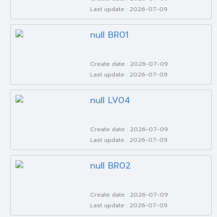
Last update : 2026-07-09
null BR01
Create date : 2026-07-09
Last update : 2026-07-09
null LV04
Create date : 2026-07-09
Last update : 2026-07-09
null BR02
Create date : 2026-07-09
Last update : 2026-07-09