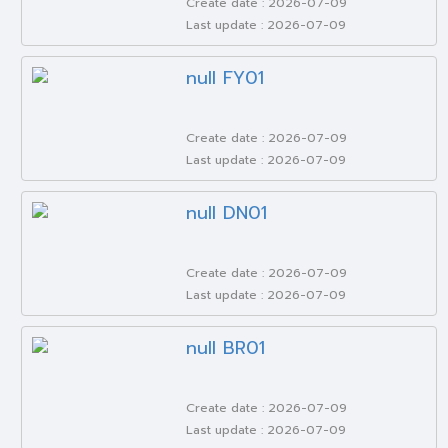
Create date : 2026-07-09
Last update : 2026-07-09
null FY01
Create date : 2026-07-09
Last update : 2026-07-09
null DN01
Create date : 2026-07-09
Last update : 2026-07-09
null BR01
Create date : 2026-07-09
Last update : 2026-07-09