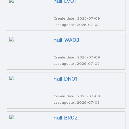
null LV01
Create date : 2026-07-09
Last update : 2026-07-09
null WA03
Create date : 2026-07-09
Last update : 2026-07-09
null DN01
Create date : 2026-07-09
Last update : 2026-07-09
null BR02