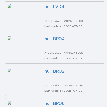
null LV04
Create date : 2026-07-08
Last update : 2026-07-08
null BR04
Create date : 2026-07-08
Last update : 2026-07-08
null BR02
Create date : 2026-07-08
Last update : 2026-07-08
null BR06