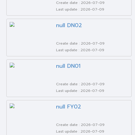
Create date : 2026-07-09
Last update : 2026-07-09
null DN02
Create date : 2026-07-09
Last update : 2026-07-09
null DN01
Create date : 2026-07-09
Last update : 2026-07-09
null FY02
Create date : 2026-07-09
Last update : 2026-07-09