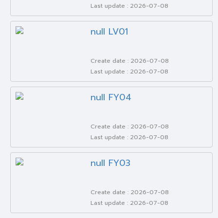
Last update : 2026-07-08
null LV01
Create date : 2026-07-08
Last update : 2026-07-08
null FY04
Create date : 2026-07-08
Last update : 2026-07-08
null FY03
Create date : 2026-07-08
Last update : 2026-07-08