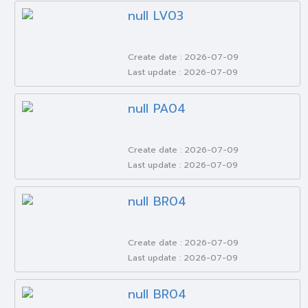
null LV03
Create date : 2026-07-09
Last update : 2026-07-09
null PA04
Create date : 2026-07-09
Last update : 2026-07-09
null BR04
Create date : 2026-07-09
Last update : 2026-07-09
null BR04