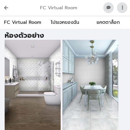
FC Virtual Room
FC Virtual Room
โปรเจคของฉัน
แคตตาล็อก
ห้องตัวอย่าง