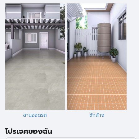
ลานจอดรถ
ซักล้าง
โปรเจคของฉัน