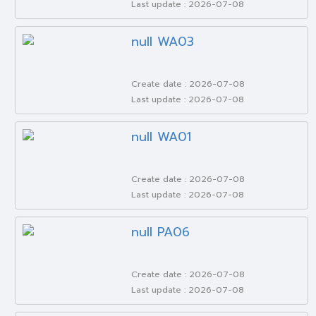
Last update : 2026-07-08
null WA03
Create date : 2026-07-08
Last update : 2026-07-08
null WA01
Create date : 2026-07-08
Last update : 2026-07-08
null PA06
Create date : 2026-07-08
Last update : 2026-07-08