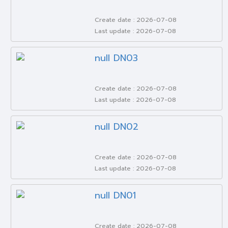
Create date : 2026-07-08
Last update : 2026-07-08
null DN03
Create date : 2026-07-08
Last update : 2026-07-08
null DN02
Create date : 2026-07-08
Last update : 2026-07-08
null DN01
Create date : 2026-07-08