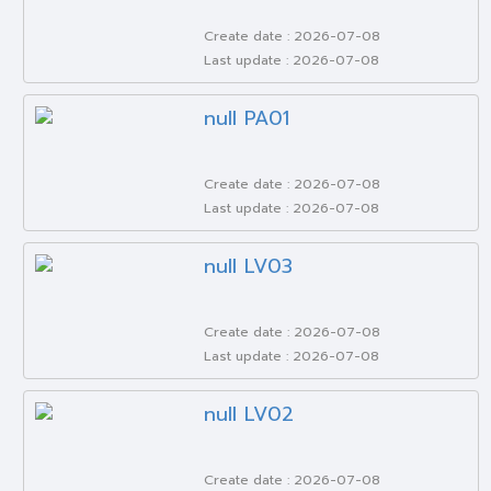
Create date : 2026-07-08
Last update : 2026-07-08
null PA01
Create date : 2026-07-08
Last update : 2026-07-08
null LV03
Create date : 2026-07-08
Last update : 2026-07-08
null LV02
Create date : 2026-07-08