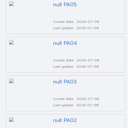
null PA05
Create date : 2026-07-08
Last update : 2026-07-08
null PA04
Create date : 2026-07-08
Last update : 2026-07-08
null PA03
Create date : 2026-07-08
Last update : 2026-07-08
null PA02