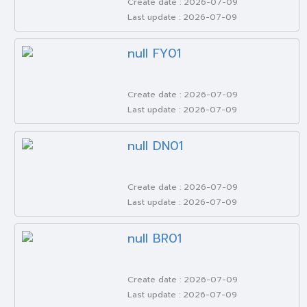
Create date : 2026-07-09
Last update : 2026-07-09
null FY01
Create date : 2026-07-09
Last update : 2026-07-09
null DN01
Create date : 2026-07-09
Last update : 2026-07-09
null BR01
Create date : 2026-07-09
Last update : 2026-07-09