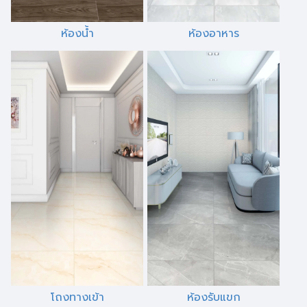
ห้องน้ำ
ห้องอาหาร
โถงทางเข้า
ห้องรับแขก