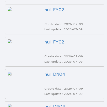
null FY02
Create date : 2026-07-09
Last update : 2026-07-09
null FY02
Create date : 2026-07-09
Last update : 2026-07-09
null DN04
Create date : 2026-07-09
Last update : 2026-07-09
null DN04