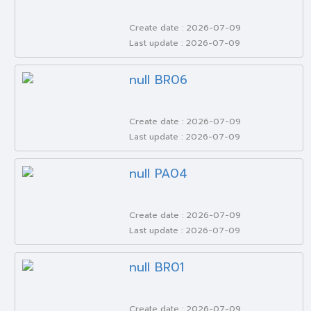
Create date : 2026-07-09
Last update : 2026-07-09
null BR06
Create date : 2026-07-09
Last update : 2026-07-09
null PA04
Create date : 2026-07-09
Last update : 2026-07-09
null BR01
Create date : 2026-07-09