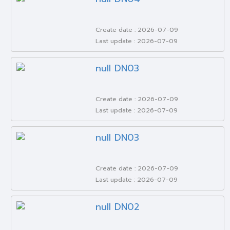
Create date : 2026-07-09
Last update : 2026-07-09
null DN03
Create date : 2026-07-09
Last update : 2026-07-09
null DN03
Create date : 2026-07-09
Last update : 2026-07-09
null DN02