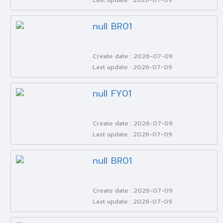
Last update : 2026-07-09
null BR01
Create date : 2026-07-09
Last update : 2026-07-09
null FY01
Create date : 2026-07-09
Last update : 2026-07-09
null BR01
Create date : 2026-07-09
Last update : 2026-07-09