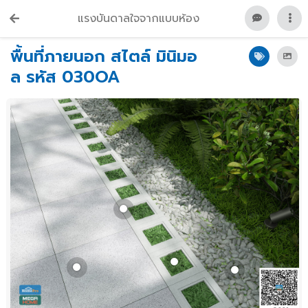
แรงบันดาลใจจากแบบห้อง
พื้นที่ภายนอก สไตล์ มินิมอ
ล รหัส 030OA