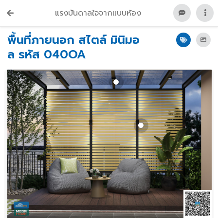
แรงบันดาลใจจากแบบห้อง
พื้นที่ภายนอก สไตล์ มินิมอ
ล รหัส 040OA