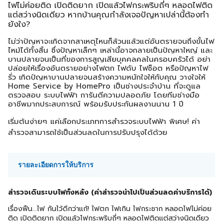
ไฟไม่ค่อยติด เปิดติดยาก เปิดแล้วไฟกระพริบถี่ๆ หลอดไฟติด
แต่สว่างนิดเดียว หากบ้านคุณกำลังเจอปัญหาเปล่านี้ต้องทำ
ยังใง?
ไม่ว่าปัญหาจะเกิดจากสาเหตุไหนก็ล้วนแล้วแต่อันตรายจนถึงขั้นไฟ
ไหม้ได้ทั้งสิ้น ซึ่งปัญหาเล็กๆ เหล่านี้อาจกลายเป็นปัญหาใหญ่ และ
บานปลายจนเป็นที่ของการสูญเสียบุคคลคลในครอบครัวได้ อย่า
ปล่อยให้เรื่องอันตรายอย่างไฟตก ไฟดับ ไฟช็อต หรือปัญหาไฟ
รั่ว เกิดปัญหาบานปลายจนสร้างความหนักใจให้กับคุณ วางใจให้
Home Service by HomePro เป็นช่างประจำบ้าน ที่จะดูแล
ตรวจสอบ ระบบไฟฟ้า การันตีความปลอดภัย โดยทีมช่างมือ
อาชีพมากประสบการณ์ พร้อมรับประกันผลงานนาน 1 ปี
เริ่มต้นง่ายๆ แค่เลือกประเภทการสำรวจระบบไฟฟ้า พิเศษ! ค่า
สำรวจสามารถใช้เป็นส่วนลดในการปรับปรุงได้ด้วย
รายละเอียดการให้บริการ
สำรวจเดินระบบไฟทั้งหลัง (ค่าสำรวจนำไปเป็นส่วนลดค่าบริการได้)
เรื่องฟืน...ไฟ กันไว้ดีกว่าแก้! ไฟตก ไฟเกิน ไฟกระชาก หลอดไฟไม่ค่อย
ติด เปิดติดยาก เปิดแล้วไฟกระพริบถี่ๆ หลอดไฟติดแต่สว่างนิดเดียว