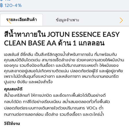
฿ 120
-4%
รายละเอียดสินค้า
ข้อมูลจำเพาะ
สีน้ำทาภายใน JOTUN ESSENCE EASY
CLEAN BASE AA ด้าน 1 แกลลอน
เอสเซ้นส์ อีซี่คลีน เป็นสีะครีลิกสูตรน้ำสำหรับทาภายใน ที่มาพร้อมกับ
คุณสมบัติอันโดดเด่น สามารถเช็ดล้างง่าย ช่วยคงความสวยให้ผนังบ้าน
ของคุณ รวมถึงป้องกันเชื้อรา และมีปริมาณสารระเหยต่ำ ให้ผนังของ
คุณสะอาดอยู่เสมอไม่เกิดคราบติดแน่น ปลอดภัยต่อผู้ใช้ และผู้อยู่อาศัย
เพราะไม่มีกลิ่นฉุนทั้งระหว่างทา และหลังการทา เหมาะกับงานคอนกรีต
ปูนฉาบ ยิปซัม และผนังสำเร็จ
คุณสมบัติ
สีน้ำอะคริลิกแท้ ให้การปกปิด และยึดเกาะพื้นผิวได้เป็นอย่างดี
กลบได้มิด ทาสีได้อย่างเรียบเนียน สม่ำเสมอตลอดทั่วทั้งพื้นผิว
ปลอดภัยต่อระบบทางเดินหายใจด้วยปริมาณสาร VOCs ต่ำ
ทนทานต่อการลอกล่อน เช็ดล้าง รวมถึงเชื้อรา และตะไคร่น้ำ
วิธีใช้งาน