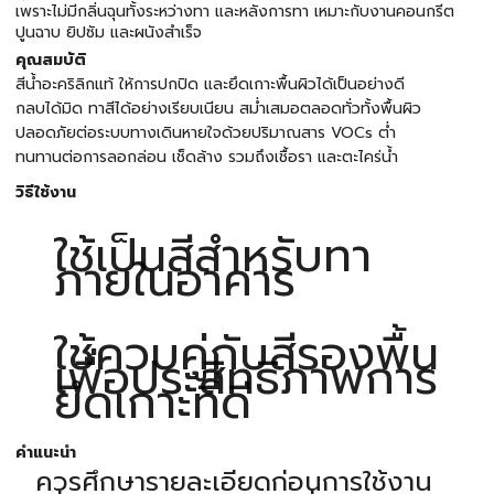
เพราะไม่มีกลิ่นฉุนทั้งระหว่างทา และหลังการทา เหมาะกับงานคอนกรีต
ปูนฉาบ ยิปซัม และผนังสำเร็จ
คุณสมบัติ
สีน้ำอะคริลิกแท้ ให้การปกปิด และยึดเกาะพื้นผิวได้เป็นอย่างดี
กลบได้มิด ทาสีได้อย่างเรียบเนียน สม่ำเสมอตลอดทั่วทั้งพื้นผิว
ปลอดภัยต่อระบบทางเดินหายใจด้วยปริมาณสาร VOCs ต่ำ
ทนทานต่อการลอกล่อน เช็ดล้าง รวมถึงเชื้อรา และตะไคร่น้ำ
วิธีใช้งาน
ใช้เป็นสีสำหรับทา
ภายในอาคาร
ใช้ควบคู่กับสีรองพื้น
เพื่อประสิทธิภาพการ
ยึดเกาะที่ดี
คำแนะนำ
ควรศึกษารายละเอียดก่อนการใช้งาน