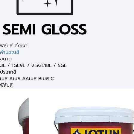
ฟิล์มสี กึ่งเงา
คำนวณสี
ขนาด
3L / 1GL
9L / 2.5GL
18L / 5GL
ปรเภทสี
เบส A
เบส AA
เบส B
เบส C
ฟิล์มสี