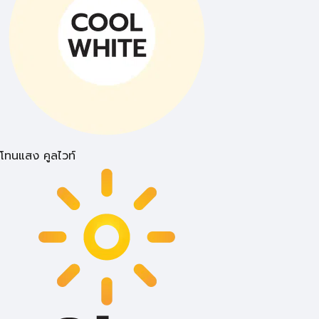
โทนแสง คูลไวท์