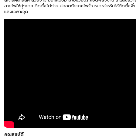
สไตล์คลาสสิค สวยงาม ออกแบบมาเพื่อช่วยประหยัดพลังงาน ให้แสงสว่างโ
สายไฟให้ยุ่งยาก ติดตั้งได้ง่าย ปลอดภัยจากไฟรั่ว หมาะสำหรับใช้ติดตั้งพื
แสงเฉพาะจุด
คุณสมบัติ