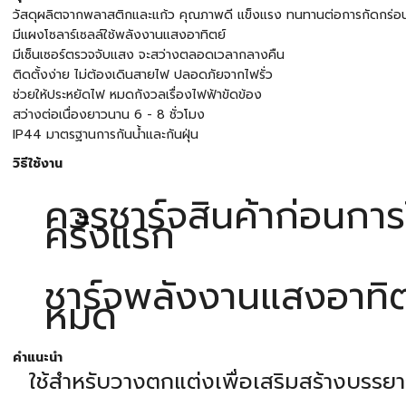
วัสดุผลิตจากพลาสติกและแก้ว คุณภาพดี แข็งแรง ทนทานต่อการกัดกร่อน
มีแผงโซลาร์เซลล์ใช้พลังงานแสงอาทิตย์
มีเซ็นเซอร์ตรวจจับแสง จะสว่างตลอดเวลากลางคืน
ติดตั้งง่าย ไม่ต้องเดินสายไฟ ปลอดภัยจากไฟรั่ว
ช่วยให้ประหยัดไฟ หมดกังวลเรื่องไฟฟ้าขัดข้อง
สว่างต่อเนื่องยาวนาน 6 - 8 ชั่วโมง
IP44 มาตรฐานการกันน้ำและกันฝุ่น
วิธีใช้งาน
ควรชาร์จสินค้าก่อนการ
ครั้งแรก
ชาร์จพลังงานแสงอาทิตย
หมด
คำแนะนำ
ใช้สำหรับวางตกแต่งเพื่อเสริมสร้างบรรย