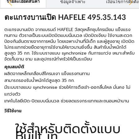
รายละเอียดสินค้า
ข้อมูลจำเพาะ
เงื่อนไขการติดตั้ง
ตะแกรงบานเปิด HAFELE 495.35.143
ตะแกรงบานเปิด จากแบรนด์ HAFELE วัสดุเหล็กชุบโครเมียม แข็งแรง
ทนทาน ตัวรางเป็นระบบเปิดปิดแบบนิ่มนวล เปิดปิดเงียบ ใช้งานสะดวก
ป้องกันอันตรายจากการหนีบ โดยเฉพาะบ้านที่มีเด็ก และผู้สูงอายุ เปิดปิด
ไม่กระแทกช่วยยืดอายุการใช้งานให้ยาวนานยิ่งขึ้น สินค้ารับน้ำหนักได้
สูงสุด 35 กก. ใช้ระบบรางแบบ synchronize กันการแกว่ง เหมาะสำหรับ
จัดเก็บจาน ชาม และอุปกรณ์ทำครัวให้เป็นระเบียบ
คุณสมบัติ
ผลิตจากเหล็กเคลือบสีโครมเงา แข็งแรงทนทาน
สามารถรองรับน้ำหนักได้สูงสุด 35 กก.
มีระบบรางแบบ synchronise ช่วยให้การดึงเข้า-ออกลื่นไหล มั่นคง ไม่
แกว่งตัว
เทคโนโลยีเปิด-ปิดแบบนิ่มนวล ช่วยลดแรงกระแทกและถนอมหน้าบาน
วิธีใช้งาน
ใช้สำหรับติดตั้งแบบ
Built in