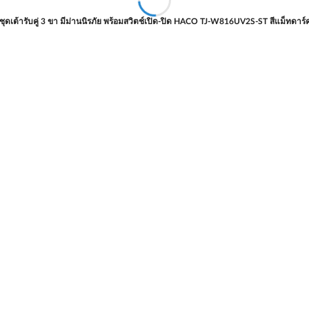
ชุดเต้ารับคู่ 3 ขา มีม่านนิรภัย พร้อมสวิตช์เปิด-ปิด HACO TJ-W816UV2S-ST สีแม็ทดาร์