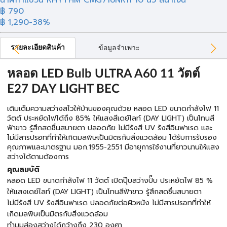
นาฬิกาแขวน RHYTHM CMG716NR11 10 นิ้ว สีน้ำเงิน
฿ 790
฿ 1,290
-38%
รายละเอียดสินค้า
ข้อมูลจำเพาะ
หลอด LED Bulb ULTRA A60 11 วัตต์
E27 DAY LIGHT BEC
เติมเต็มความสว่างสไวให้บ้านของคุณด้วย หลอด LED ขนาดกำลังไฟ 11
วัตต์ ประหยัดไฟได้ถึง 85% ให้แสงสีเดย์ไลท์ (DAY LIGHT) เป็นโทนสี
ฟ้าขาว รู้สึกสดชื่นสบายตา ปลอดภัย ไม่มีรังสี UV รังสีอินฟาเรด และ
ไม่มีสารปรอทที่ทำให้เกิดมลพิษเป็นมิตรกับสิ่งแวดล้อม ได้รับการรับรอง
คุณภาพและมาตรฐาน มอก.1955-2551 มีอายุการใช้งานที่ยาวนานให้แสง
สว่างได้ตามต้องการ
คุณสมบัติ
หลอด LED ขนาดกำลังไฟ 11 วัตต์ เปิดปุ๊บสว่างปั๊บ ประหยัดไฟ 85 %
ให้แสงเดย์ไลท์ (DAY LIGHT) เป็นโทนสีฟ้าขาว รู้สึกสดชื่นสบายตา
ไม่มีรังสี UV รังสีอินฟาเรด ปลอดภัยต่อผิวหนัง ไม่มีสารปรอทที่ทำให้
เกิดมลพิษเป็นมิตรกับสิ่งแวดล้อม
ทำมุมส่องสว่างได้กว้างถึง 230 องศา