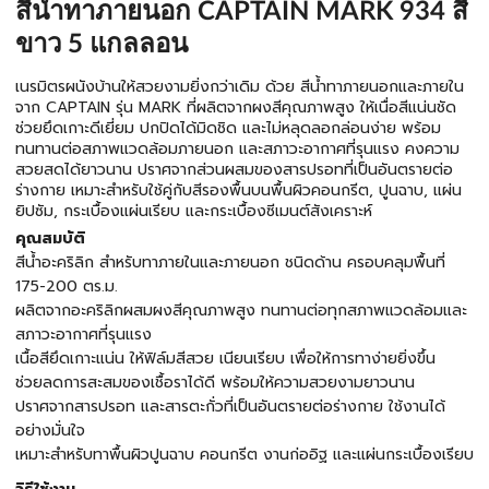
สีน้ำทาภายนอก CAPTAIN MARK 934 สี
ขาว 5 แกลลอน
เนรมิตรผนังบ้านให้สวยงามยิ่งกว่าเดิม ด้วย สีน้ำทาภายนอกและภายใน
จาก CAPTAIN รุ่น MARK ที่ผลิตจากผงสีคุณภาพสูง ให้เนื่อสีแน่นชัด
ช่วยยึดเกาะดีเยี่ยม ปกปิดได้มิดชิด และไม่หลุดลอกล่อนง่าย พร้อม
ทนทานต่อสภาพแวดล้อมภายนอก และสภาวะอากาศที่รุนแรง คงความ
สวยสดได้ยาวนาน ปราศจากส่วนผสมของสารปรอทที่เป็นอันตรายต่อ
ร่างกาย เหมาะสำหรับใช้คู่กับสีรองพื้นบนพื้นผิวคอนกรีต, ปูนฉาบ, แผ่น
ยิปซัม, กระเบื้องแผ่นเรียบ และกระเบื้องซีเมนต์สังเคราะห์
คุณสมบัติ
สีน้ำอะคริลิก สำหรับทาภายในและภายนอก ชนิดด้าน ครอบคลุมพื้นที่
175-200 ตร.ม.
ผลิตจากอะคริลิกผสมผงสีคุณภาพสูง ทนทานต่อทุกสภาพแวดล้อมและ
สภาวะอากาศที่รุนแรง
เนื้อสียึดเกาะแน่น ให้ฟิล์มสีสวย เนียนเรียบ เพื่อให้การทาง่ายยิ่งขึ้น
ช่วยลดการสะสมของเชื้อราได้ดี พร้อมให้ความสวยงามยาวนาน
ปราศจากสารปรอท และสารตะกั่วที่เป็นอันตรายต่อร่างกาย ใช้งานได้
อย่างมั่นใจ
เหมาะสำหรับทาพื้นผิวปูนฉาบ คอนกรีต งานก่ออิฐ และแผ่นกระเบื้องเรียบ