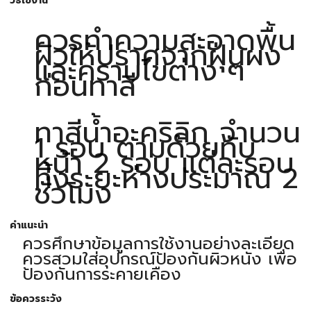
วิธีใช้งาน
ควรทำความสะอาดพื้น
ผิวให้ปราศจากฝุ่นผง
และคราบไขต่าง ๆ
ก่อนทาสี
ทาสีน้ำอะคริลิก จำนวน
1 รอบ ตามด้วยทับ
หน้า 2 รอบ แต่ละรอบ
ทิ้งระยะห่างประมาณ 2
ชั่วโมง
คำแนะนำ
ควรศึกษาข้อมูลการใช้งานอย่างละเอียด
ควรสวมใส่อุปกรณ์ป้องกันผิวหนัง เพื่อ
ป้องกันการระคายเคือง
ข้อควรระวัง