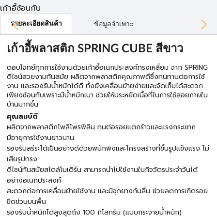
เก้าอี้ซ้อนกัน
รายละเอียดสินค้า
ข้อมูลจำเพาะ
เก้าอี้พลาสติก SPRING CUBE สีขาว
ตอบโจทย์ทุกการใช้งานด้วยเก้าอี้อเนกประสงค์ทรงเหลี่ยม จาก SPRING
ดีไซน์สวยงามทันสมัย ผลิตจากพลาสติกคุณภาพดีซึ่งทนทานต่อการใช้
งาน และรองรับน้ำหนักได้ดี ทั้งยังเคลื่อนย้ายง่ายและจัดเก็บได้สะดวก
เพียงซ้อนทับเพราะมีน้ำหนักเบา ช่วยให้ประหยัดเนื้อที่ในการใช้สอยภายใน
บ้านมากขึ้น
คุณสมบัติ
ผลิตจากพลาสติกโพลีโพรพิลีน ทนต่อรอยแตกร้าวและแรงกระแทก
มีอายุการใช้งานยาวนาน
รองรับสรีระได้เป็นอย่างดีด้วยพนักพิงและโครงสร้างที่ขึ้นรูปแข็งแรง ไม่
เสียรูปทรง
ดีไซน์ทันสมัยสไตล์โมเดิร์น สามารถนำไปใช้งานในกิจวัตรประจำวันได้
อย่างอเนกประสงค์
สะดวกต่อการเคลื่อนย้ายใช้งาน และมีจุกยางกันลื่น ช่วยลดการเกิดรอย
ขีดข่วนบนพื้น
รองรับน้ำหนักได้สูงสุดถึง 100 กิโลกรัม (แบบกระจายน้ำหนัก)