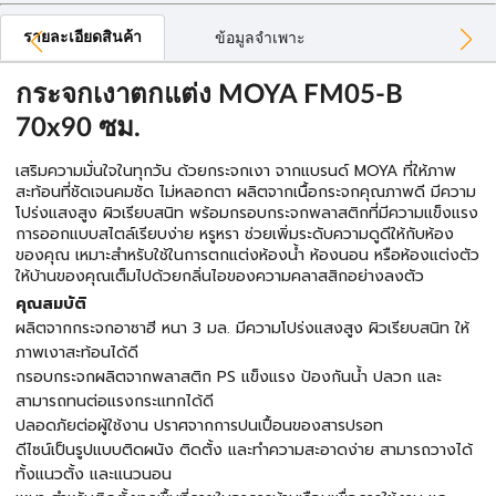
รายละเอียดสินค้า
ข้อมูลจำเพาะ
กระจกเงาตกแต่ง MOYA FM05-B
70x90 ซม.
เสริมความมั่นใจในทุกวัน ด้วยกระจกเงา จากแบรนด์ MOYA ที่ให้ภาพ
สะท้อนที่ชัดเจนคมชัด ไม่หลอกตา ผลิตจากเนื้อกระจกคุณภาพดี มีความ
โปร่งแสงสูง ผิวเรียบสนิท พร้อมกรอบกระจกพลาสติกที่มีความแข็งแรง
การออกแบบสไตล์เรียบง่าย หรูหรา ช่วยเพิ่มระดับความดูดีให้กับห้อง
ของคุณ เหมาะสำหรับใช้ในการตกแต่งห้องน้ำ ห้องนอน หรือห้องแต่งตัว
ให้บ้านของคุณเต็มไปด้วยกลิ่นไอของความคลาสสิกอย่างลงตัว
คุณสมบัติ
ผลิตจากกระจกอาซาฮี หนา 3 มล. มีความโปร่งแสงสูง ผิวเรียบสนิท ให้
ภาพเงาสะท้อนได้ดี
กรอบกระจกผลิตจากพลาสติก PS แข็งแรง ป้องกันน้ำ ปลวก และ
สามารถทนต่อแรงกระแทกได้ดี
ปลอดภัยต่อผู้ใช้งาน ปราศจากการปนเปื้อนของสารปรอท
ดีไซน์เป็นรูปแบบติดผนัง ติดตั้ง และทำความสะอาดง่าย สามารถวางได้
ทั้งแนวตั้ง และแนวนอน