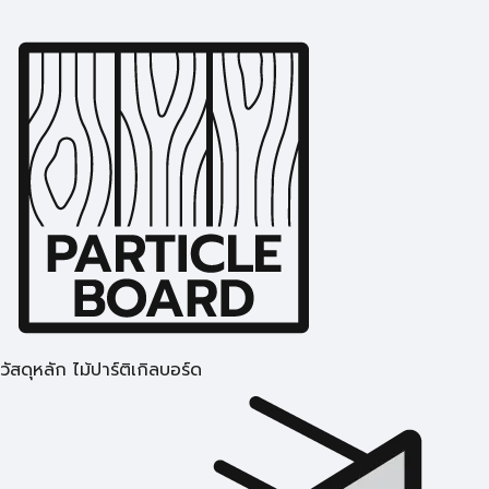
วัสดุหลัก ไม้ปาร์ติเกิลบอร์ด