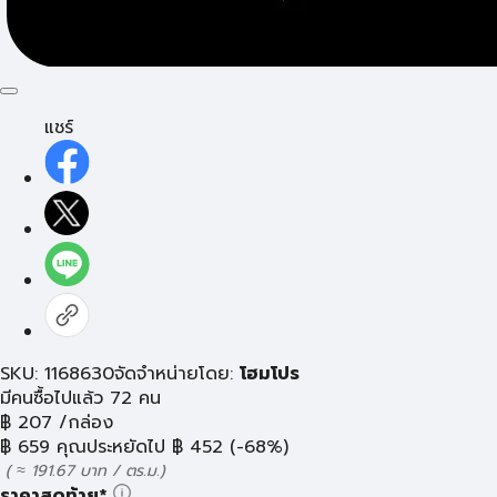
แชร์
SKU: 1168630
จัดจำหน่ายโดย:
โฮมโปร
มีคนซื้อไปแล้ว 72 คน
฿
207
/กล่อง
฿
659
คุณประหยัดไป
฿
452
(-68%)
( ≈ 191.67 บาท / ตร.ม.)
ราคาสุดท้าย*