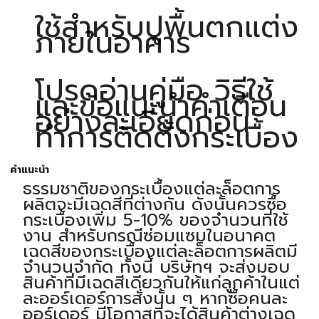
ใช้สำหรับปูพื้นตกแต่ง
ภายในอาคาร
โปรดอ่านคู่มือ วิธีใช้
และข้อแนะนำคำเตือน
อย่างละเอียดก่อน
ทำการติดตั้งกระเบื้อง
คำแนะนำ
ธรรมชาติของกระเบื้องแต่ละล็อตการ
ผลิตจะมีเฉดสีที่ต่างกัน ดังนั้นควรซื้อ
กระเบื้องเพิ่ม 5-10% ของจำนวนที่ใช้
งาน สำหรับกรณีซ่อมแซมในอนาคต
เฉดสีของกระเบื้องแต่ละล็อตการผลิตมี
จำนวนจำกัด ทั้งนี้ บริษัทฯ จะส่งมอบ
สินค้าที่มีเฉดสีเดียวกันให้แก่ลูกค้าในแต่
ละออร์เดอร์การสั่งนั้น ๆ หากซื้อคนละ
ออร์เดอร์ มีโอกาสที่จะได้สินค้าต่างเฉด