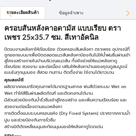
รายละเอียดสินค้า
ข้อมูลจำเพาะ
ครอบสันหลังคาอดามัส แบบเรียบ ตรา
เพชร 25x35.7 ซม. สีเทาอัคนิล
ปิดจบงานหลังคาให้เรียบร้อย ด้วยครอบสันหลังคา ตราเพชร อุปกรณ์ที่
ถูกออกแบบมาเพื่อปิดตลอดแนวสันหลังคาป้องกันไม่ให้น้ำฝนซึมผ่านเข้า
สู่โครงสร้างภายในบ้านบริเวณแนวสัน ทั้งยังช่วยให้แนวหลังคาดู
เรียบร้อย สวยงาม และต่อเนื่อง เสริมให้หลังคาบ้านของคุณดูสมบูรณ์
แบบในทุกมุมมอง สีสวย ทนทาน ติดตั้งง่าย ใช้งานได้ยาวนาน
คุณสมบัติ
ผลิตจากคอนกรีตคุณภาพได้มาตรฐานสากล พ่นสีด้วยระบบ Wet on
Wet ทำให้สีซึมผ่านผลิตภัณฑ์ และติดคงทนได้นาน
มีส่วนช่วยป้องกันน้ำรั่วซึมเข้าสู่โครงสร้าง และเพิ่มความเรียบร้อย และ
สวยงามต่อเนื่องตามแนวหลังคา
การติดตั้งแบบระบบครอบแห้ง (Dry Fixed System) ปราศจากคราบน้ำ
ปูน และช่วยป้องกันการรั่วซึม
สร้างมิติตัดเหลี่ยมมุมสะท้อนมุมมองให้หลังคาดูโดดเด่น