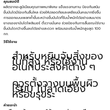
คุณสมบัติ
ผลิตจากอะลูมิเนียมคุณภาพหนาพิเศษ แข็งแรงทนทาน ป้องกันสนิม
ขั้นบันไดมีร่องกันลื่นไหล ช่วยให้ปลอดภัยและเหยียบมั่นคงมากยิ่งขึ้น
การออกแบบเพลทค้ำขั้นระหว่างขั้นบันไดที่รับน้ำหนักได้อย่างสมมาตร
ยางรองขาบันไดโพลิเมอร์ ตั้งวางมั่นคง ช่วยป้องกันการลื่นขณะใช้งาน
ขั้นบันไดกว้างขึ้นลงได้อย่างสะดวก พร้อมรองรับน้ำหนักสูงสุด 100
กก.
วิธีใช้งาน
สำหรับหยิบจับสิ่งของ
ในที่สูง หรือใช้งาน
อเนกประสงค์ต่าง ๆ
ควรตั้งวางบนพื้นผิว
เรียบ ไม่ลาดเอียง
หรือขรุขระ
คำแนะนำ