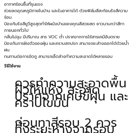
อากาศร้อนชื้นที่รุนแรง
ช่วยลดอุณหภูมิภายในบ้าน และในอาคารได้ ด้วยฟิล์มสีสะท้อนรังสีความ
ร้อน
ป้องกันรังสียูวีสูงสุดทําให้ผนังบ้านของคุณสีสวยสด ยาวนานกว่าสีทา
ภายนอกทั่วไป
กลิ่นไม่ฉุน มีปริมาณ สาร VOC ต่ำ ปราศจากการใช้สารเคมีอันตราย
ป้องกันการฝังตัวของฝุ่น และคราบสกปรก สามารถชะล้างออกได้ด้วยน้ำ
ฝน
ทนทานต่อการขัดถู สามารถเช็ดล้างทำความสะอาดได้หลายรอบ
วิธีใช้งาน
ควรทำความสะอาดพื้น
ผิวให้แห้ง สะอาด
ปราศจากเศษขี้ฝุ่น และ
คราบไขมัน
ก่อนทาสีรอบ 2 ควร
ทิ้งระยะห่างจากรอบ