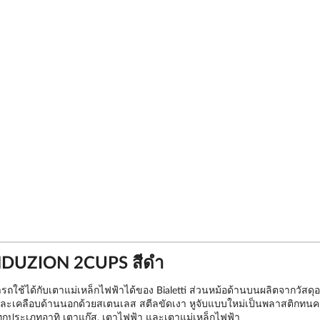
NDUZION 2CUPS สีดำ
รถใช้ได้กับเตาแม่เหล็กไฟฟ้าได้ของ Bialetti ส่วนหม้อด้านบนผลิตจากวัสดุ
และเคลือบด้านนอกด้วยสเตนเลส สตีลขัดเงา หูจับแบบใหม่เป็นพลาสติกทนความร
กประเภทอาทิ เตาแก๊ส, เตาไฟฟ้า และเตาแม่เหล็กไฟฟ้า