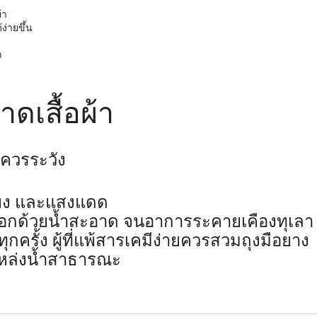
้า
ง่ายขึ้น
า
ดเสื้อผ้า
ควรระวัง
ลี้ยง และแสงแดด
างออกด้วยน้ำสะอาด จนอาการระคายเคืองทุเลา
กครั้ง ผู้ที่แพ้สารเคมีง่ายควรสวมถุงมือยาง
แหล่งน้ำสาธารณะ