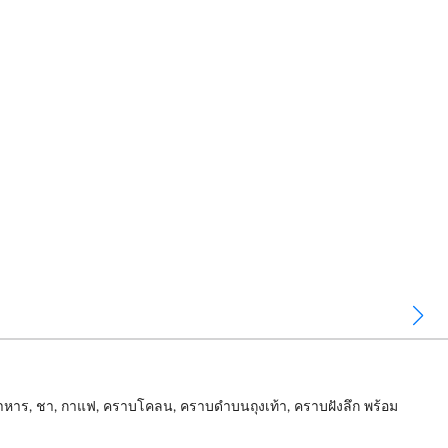
าหาร, ชา, กาแฟ, คราบโคลน, คราบดำบนถุงเท้า, คราบฝังลึก พร้อม