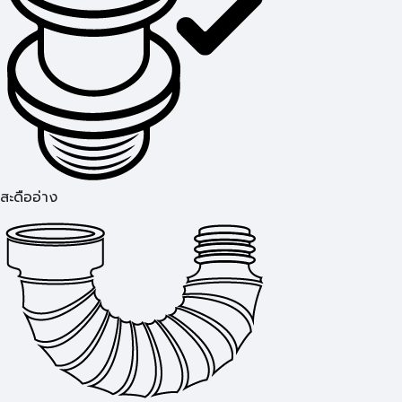
สะดืออ่าง