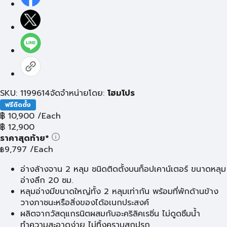
SKU: 1199614
จัดจำหน่ายโดย:
โฮมโปร
ฟรีติดตั้ง
฿
10,900
/Each
฿
12,900
ราคาสุดท้าย*
9,797
/Each
฿
อ่างล้างจาน 2 หลุม ชนิดติดตั้งบนท็อปเคาน์เตอร์ ขนาดหลุม
อ่างลึก 20 ซม.
หลุมอ่างมีขนาดใหญ่ทั้ง 2 หลุมเท่ากัน พร้อมที่พักด้านข้าง
วางภาชนะหรือสิ่งของได้อเนกประสงค์
ผลิตจากวัสดุแกรนิตผสมกับอะคริลิคเรซิ่น ไม่ดูดซึมน้ำ
ทำความสะอาดง่าย ไม่ทิ้งคราบสกปรก