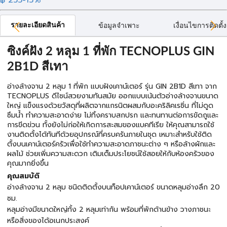
รายละเอียดสินค้า
ข้อมูลจำเพาะ
เงื่อนไขการติดตั้ง
ซิงค์ฝัง 2 หลุม 1 ที่พัก TECNOPLUS GIN
2B1D สีเทา
อ่างล้างจาน 2 หลุม 1 ที่พัก แบบฝังเคาน์เตอร์ รุ่น GIN 2B1D สีเทา จาก
TECNOPLUS ดีไซน์สวยงามทันสมัย ออกแบบเน้นต้วอ่างล้างจานขนาด
ใหญ่ แข็งแรงด้วยวัสดุที่ผลิตจากแกรนิตผสมกับอะคริลิคเรซิ่น ที่ไม่ดูด
ซึมน้ำ ทำความสะอาดง่าย ไม่ทิ้งคราบสกปรก และทนทานต่อการขัดถูและ
การขีดข่วน ทั้งยังไม่ก่อให้เกิดการสะสมของแบคทีเรีย ให้คุณสามารถใช้
งานติดตั้งได้ทันทีด้วยอุปกรณ์ที่ครบครันภายในชุด เหมาะสำหรับใช้ติด
ตั้งบนเคาน์เตอร์ครัวเพื่อใช้ทำความสะอาดภาชนะต่าง ๆ หรือล้างผักและ
ผลไม้ ช่วยเพิ่มความสะดวก เติมเต็มประโยชน์ใช้สอยให้กับห้องครัวของ
คุณมากยิ่งขึ้น
คุณสมบัติ
อ่างล้างจาน 2 หลุม ชนิดติดตั้งบนท็อปเคาน์เตอร์ ขนาดหลุมอ่างลึก 20
ซม.
หลุมอ่างมีขนาดใหญ่ทั้ง 2 หลุมเท่ากัน พร้อมที่พักด้านข้าง วางภาชนะ
หรือสิ่งของได้อเนกประสงค์