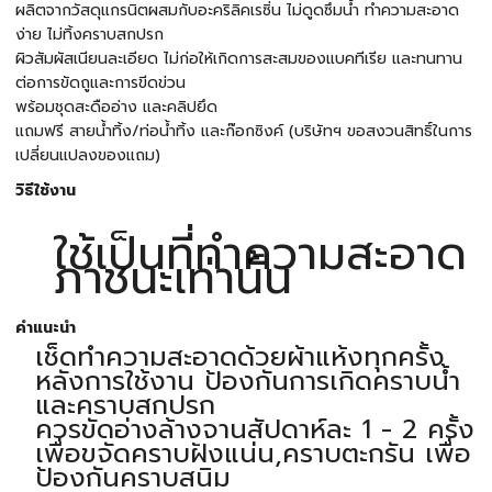
ผลิตจากวัสดุแกรนิตผสมกับอะคริลิคเรซิ่น ไม่ดูดซึมน้ำ ทำความสะอาด
ง่าย ไม่ทิ้งคราบสกปรก
ผิวสัมผัสเนียนละเอียด ไม่ก่อให้เกิดการสะสมของแบคทีเรีย และทนทาน
ต่อการขัดถูและการขีดข่วน
พร้อมชุดสะดืออ่าง และคลิปยึด
แถมฟรี สายน้ำทิ้ง/ท่อน้ำทิ้ง และก๊อกซิงค์ (บริษัทฯ ขอสงวนสิทธิ์ในการ
เปลี่ยนแปลงของแถม)
วิธีใช้งาน
ใช้เป็นที่ทำความสะอาด
ภาชนะเท่านั้น
คำแนะนำ
เช็ดทำความสะอาดด้วยผ้าแห้งทุกครั้ง
หลังการใช้งาน ป้องกันการเกิดคราบน้ำ
และคราบสกปรก
ควรขัดอ่างล้างจานสัปดาห์ละ 1 - 2 ครั้ง
เพื่อขจัดคราบฝังแน่น,คราบตะกรัน เพื่อ
ป้องกันคราบสนิม