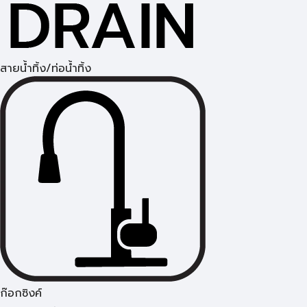
สายน้ำทิ้ง/ท่อน้ำทิ้ง
ก๊อกซิงค์