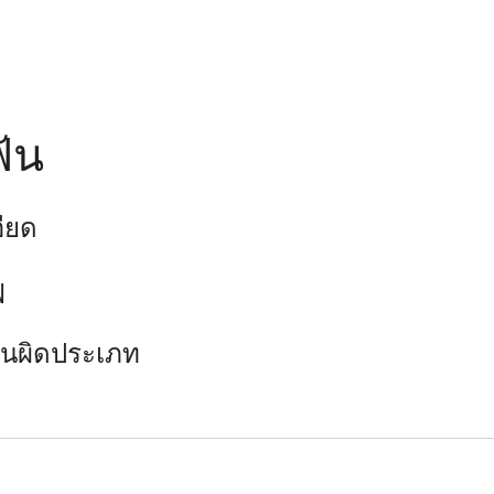
ฟัน
ียด
ฟ
านผิดประเภท