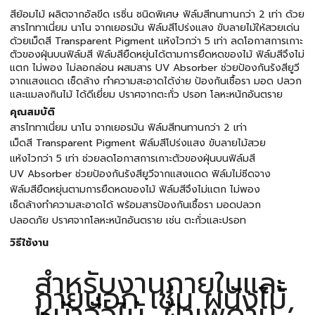
สีย้อมไม้ ผลิตจากอัลขีด เรซิ่น ชนิดพิเศษ ฟิล์มสีทนทานกว่า 2 เท่า ด้วย
สารไททาเนี่ยม นาโน จากเยอรมัน ฟิล์มสีโปร่งแสง ขับลายไม้ให้สวยเด่น
ด้วยเม็ดสี Transparent Pigment แห้งไวกว่า 5 เท่า ลดโอกาสการเกาะ
ตัวของฝุ่นบนฟิล์มสี ฟิล์มสียืดหยุ่นได้ตามการยืดหดของไม้ ฟิล์มสีจึงไม่
แตก ไม่พอง ไม่ลอกล่อน ผสมสาร UV Absorber ช่วยป้องกันรังสียูวี
จากแสงแดด เช็ดล้าง ทำความสะอาดได้ง่าย ป้องกันเชื้อรา มอด ปลวก
และแมลงกินไม้ ได้ดีเยี่ยม ปราศจากตะกั่ว ปรอท โลหะหนักอันตราย
คุณสมบัติ
สารไททาเนี่ยม นาโน จากเยอรมัน ฟิล์มสีทนทานกว่า 2 เท่า
เม็ดสี Transparent Pigment ฟิล์มสีโปร่งแสง ขับลายไม้สวย
แห้งไวกว่า 5 เท่า ช่วยลดโอกาสการเกาะตัวของฝุ่นบนฟิล์มสี
UV Absorber ช่วยป้องกันรังสียูวีจากแสงแดด ฟิล์มไม่ซีดจาง
ฟิล์มสียืดหยุ่นตามการยืดหดของไม้ ฟิล์มสีจึงไม่แตก ไม่พอง
เช็ดล้างทำความสะอาดได้ พร้อมสารป้องกันเชื้อรา มอดปลวก
ปลอดภัย ปราศจากโลหะหนักอันตราย เช่น ตะกั่วและปรอท
วิธีใช้งาน
สำหรับงานภายในและ
ภายนอก เช่น ผนังไม้,
หน้าจั่วไม้, ฝ้าเพดาน,