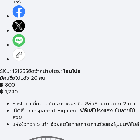
แชร์
SKU: 121255
จัดจำหน่ายโดย:
โฮมโปร
มีคนซื้อไปแล้ว 26 คน
฿
800
฿
1,790
สารไททาเนี่ยม นาโน จากเยอรมัน ฟิล์มสีทนทานกว่า 2 เท่า
เม็ดสี Transparent Pigment ฟิล์มสีโปร่งแสง ขับลายไม้
สวย
แห้งไวกว่า 5 เท่า ช่วยลดโอกาสการเกาะตัวของฝุ่นบนฟิล์มสี