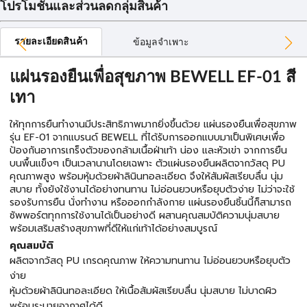
โปรโมชั่นและส่วนลดกลุ่มสินค้า
รายละเอียดสินค้า
ข้อมูลจำเพาะ
แผ่นรองยืนเพื่อสุขภาพ BEWELL EF-01 สี
เทา
ให้ทุกการยืนทำงานมีประสิทธิภาพมากยิ่งขึ้นด้วย แผ่นรองยืนเพื่อสุขภาพ
รุ่น EF-01 จากแบรนด์ BEWELL ที่ได้รับการออกแบบมาเป็นพิเศษเพื่อ
ป้องกันอาการเกร็งตัวของกล้ามเนื้อฝ่าเท้า น่อง และหัวเข่า จากการยืน
บนพื้นแข็งๆ เป็นเวลานานโดยเฉพาะ ตัวแผ่นรองยืนผลิตจากวัสดุ PU
คุณภาพสูง พร้อมหุ้มด้วยผ้าลินินทอละเอียด จึงให้สัมผัสเรียบลื่น นุ่ม
สบาย ทั้งยังใช้งานได้อย่างทนทาน ไม่อ่อนยวบหรือยุบตัวง่าย ไม่ว่าจะใช้
รองรับการยืน นั่งทำงาน หรือออกกำลังกาย แผ่นรองยืนชิ้นนี้ก็สามารถ
ซัพพอร์ตทุกการใช้งานได้เป็นอย่างดี ผสานคุณสมบัติความนุ่มสบาย
พร้อมเสริมสร้างสุขภาพที่ดีให้แก่เท้าได้อย่างสมบูรณ์
คุณสมบัติ
ผลิตจากวัสดุ PU เกรดคุณภาพ ให้ความทนทาน ไม่อ่อนยวบหรือยุบตัว
ง่าย
หุ้มด้วยผ้าลินินทอละเอียด ให้เนื้อสัมผัสเรียบลื่น นุ่มสบาย ไม่บาดผิว
พร้อมระบายอากาศได้ดี