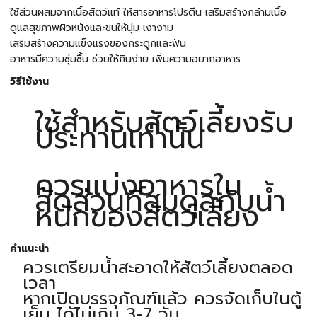
ใช้ส่วนผสมจากเนื้อสัตว์แท้ ให้สารอาหารโปรตีน เสริมสร้างกล้ามเนื้อ
ดูแลสุขภาพผิวหนังและขนให้นุ่ม เงางาม
เสริมสร้างความแข็งแรงของกระดูกและฟัน
อาหารมีความชุ่มชื้น ช่วยให้กินง่าย เพิ่มความอยากอาหาร
วิธีใช้งาน
ใช้สำหรับสัตว์เลี้ยงรับ
ประทานเท่านั้น
ควรแบ่งอาหารใน
สัดส่วนที่สมดุลกับน้ำ
หนักของสัตว์เลี้ยง
คำแนะนำ
ควรเตรียมน้ำสะอาดให้สัตว์เลี้ยงตลอด
เวลา
หากเปิดบรรจุภัณฑ์แล้ว ควรจัดเก็บในตู้
เย็น ได้ไม่เกิน 3-7 วัน