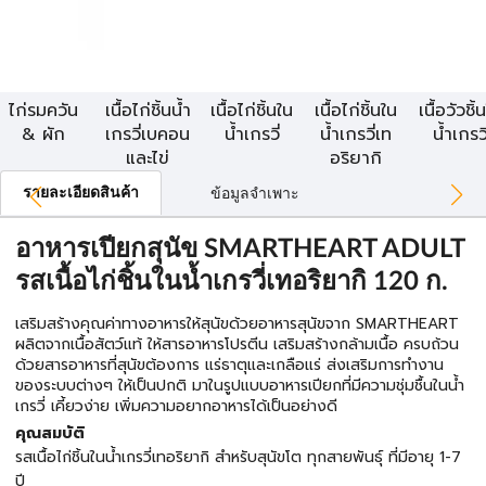
ไก่รมควัน
เนื้อไก่ชิ้นน้ำ
เนื้อไก่ชิ้นใน
เนื้อไก่ชิ้นใน
เนื้อวัวชิ้
& ผัก
เกรวี่เบคอน
น้ำเกรวี่
น้ำเกรวี่เท
น้ำเกรวี
และไข่
อริยากิ
รายละเอียดสินค้า
ข้อมูลจำเพาะ
อาหารเปียกสุนัข SMARTHEART ADULT
รสเนื้อไก่ชิ้นในน้ำเกรวี่เทอริยากิ 120 ก.
เสริมสร้างคุณค่าทางอาหารให้สุนัขด้วยอาหารสุนัขจาก SMARTHEART
ผลิตจากเนื้อสัตว์แท้ ให้สารอาหารโปรตีน เสริมสร้างกล้ามเนื้อ ครบถ้วน
ด้วยสารอาหารที่สุนัขต้องการ แร่ธาตุและเกลือแร่ ส่งเสริมการทำงาน
ของระบบต่างๆ ให้เป็นปกติ มาในรูปแบบอาหารเปียกที่มีความชุ่มชื้นในน้ำ
เกรวี่ เคี้ยวง่าย เพิ่มความอยากอาหารได้เป็นอย่างดี
คุณสมบัติ
รสเนื้อไก่ชิ้นในน้ำเกรวี่เทอริยากิ สำหรับสุนัขโต ทุกสายพันธุ์ ที่มีอายุ 1-7
ปี